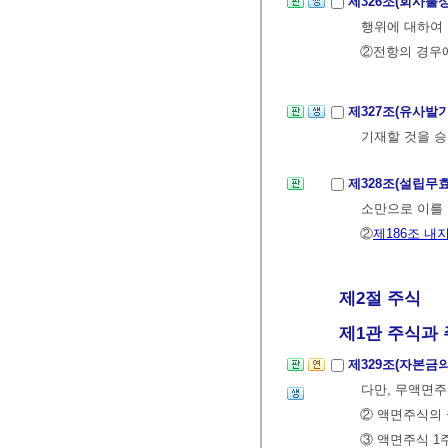
제326조(회사불
행위에 대하여 
②전항의 경우에
제327조(유사발
기재할 것을 승
제328조(설립무
소만으로 이를 
②
제186조 내지
제2절 주식
제1관 주식과 
제329조(자본금
다만, 무액면주
② 액면주식의 
③ 액면주식 1