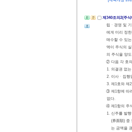
제340조의2(주
립ㆍ경영 및 기
에게 미리 정한
매수할 수 있는
액이 주식의 실
의 주식을 양도
② 다음 각 호
1. 의결권 없
2. 이사ㆍ집
3. 제1호와 
③ 제1항에 따
없다.
④ 제1항의 주
1. 신주를 
(券面額) 
는 금액을 