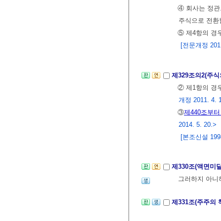
④ 회사는 정
주식으로 전환할
⑤ 제4항의 
[전문개정 2011.
제329조의2(주식
② 제1항의 경
개정 2011. 4. 
③
제440조부터
2014. 5. 20.>
[본조신설 1998.
제330조(액면미
그러하지 아니
제331조(주주의 