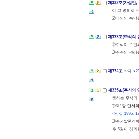
제332조(가설인
이 그 명의로 
②타인의 승낙을
제333조(주식의 
②주식이 수인의
③주주의 권리를
제334조
삭제
<20
제335조(주식의
행하는 주식의 
②제1항 단서의
<신설 1995. 12
③주권발행전에 
후 6월이 경과