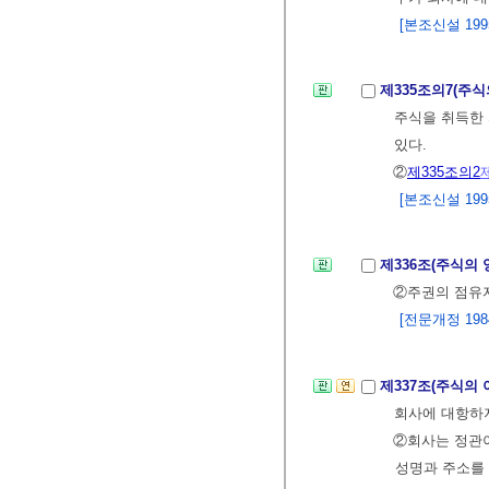
[본조신설 1995.
제335조의7(주
주식을 취득한 
있다.
②
제335조의2
[본조신설 1995.
제336조(주식의
②주권의 점유
[전문개정 1984.
제337조(주식의
회사에 대항하
②회사는 정관이
성명과 주소를