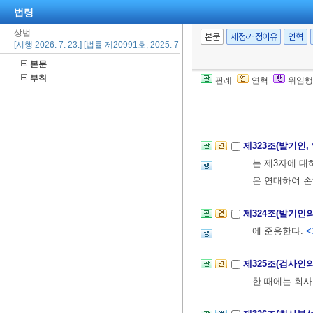
③
제315조
의 
법령
상법
본문
제정·개정이유
연혁
[시행 2026. 7. 23.] [법률 제20991호, 2025. 7. 22., 일부개정]
제322조(발기인
본문
회사에 대하여 
부칙
판례
연혁
위임행
②발기인이 악의
하여 손해를 배
제323조(발기인
는 제3자에 대
은 연대하여 손
제324조(발기인
에 준용한다.
<
제325조(검사인
한 때에는 회사