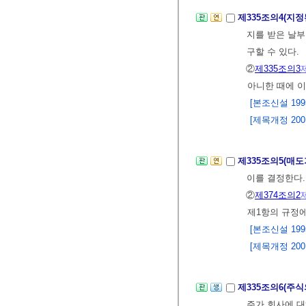
제335조의4(지
지를 받은 날부
구할 수 있다.
②
제335조의3
아니한 때에 이
[본조신설 1995.
[제목개정 2001.
제335조의5(매
이를 결정한다
②
제374조의2
제1항의 규정
[본조신설 1995.
[제목개정 2001.
제335조의6(주
주가 회사에 대