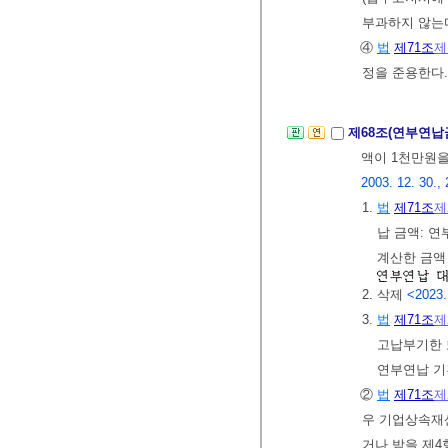
부과하지 않는
④
법
제71조
제
정을 준용한다
제68조(연부연납
액이 1천만원을
2003. 12. 30., 
1.
법
제71조
제
납 금액: 
계산한 금액
2. 삭제
<2023.
3.
법
제71조
제
고납부기한 
연부연납 기
②
법
제71조
제
우 기업상속재
거나 받을 제4