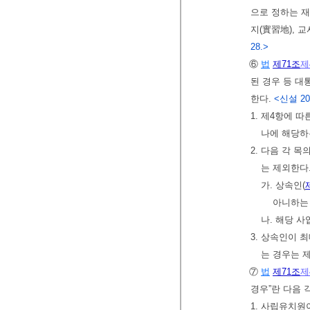
으로 정하는 
지(實習地), 
28.>
⑥
법
제71조
제
된 경우 등 대
한다.
<신설 2018
1. 제4항에 따
나에 해당하
2. 다음 각 
는 제외한다
가. 상속인(
아니하는
나. 해당 
3. 상속인이 
는 경우는 
⑦
법
제71조
제
경우”란 다음 
1. 사립유치원