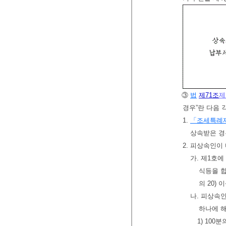
③
법
제71조
제
경우”란 다음 
1.
「조세특례
상속받은 경
2. 피상속인이
가. 제1호
식등을 합
의 20)
나. 피상속
하나에 
1) 100