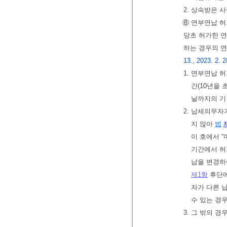
2. 상속받은
⑧ 연부연납 허
당초 허가한 연
하는 경우의 
13., 2023. 2. 2
1. 연부연납 
간(10년을
날까지의 기
2. 납세의무
지 않아
법
이 호에서 
기간에서 
납을 변경하
제1항
후단에
자가 다른 
수 있는 경
3. 그 밖의 