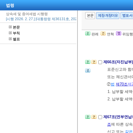
법령
제65조의2(신고
상속세 및 증여세법 시행령
본문
제정·개정이유
별표·
액은
법
제67조
[시행 2026. 2. 27.] [대통령령 제36131호, 2026. 2. 27., 일부개정]
기한 이내에 
본문
부칙
[본조신설 2002.
판례
연혁
위임행
별표
제2절 납부
제66조(자진납부
표준신고와 함
또는 체신관서
②
법
제70조
제
1. 납부할 세
2. 납부할 세
제67조(연부연납
조
에 따른 상
신고 또는
같은