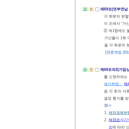
제69조(연부연납
각 회분의 분
이 조에서 “가
② 제1항에도
가산율이 1회 
을 각 회분의 
[전문개정 2010.
제69조의2(가업
를 신청하려는
세기본법」
제
음 각 호의 서
결정 통지를 받
30.>
1.
재정경제부
2.
제15조
제22
항
에 따라 