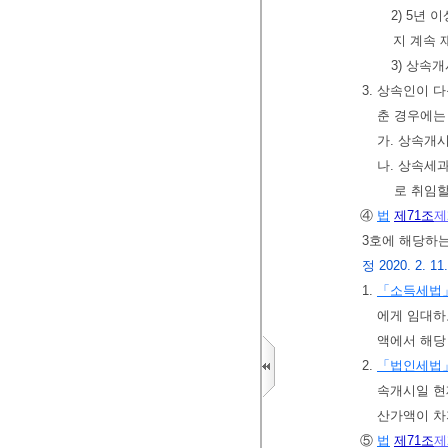
2) 5년
지 계속 
3) 상속
3. 상속인이 
춘 경우에는
가. 상속개시
나. 상속세
로 취임할
④
법
제71조
제
3호에 해당하는
정 2020. 2. 11.,
1.
「소득세법
에게 임대하
액에서 해당
2.
「법인세법
속개시일 현
산가액이 차
⑤
법
제71조
제