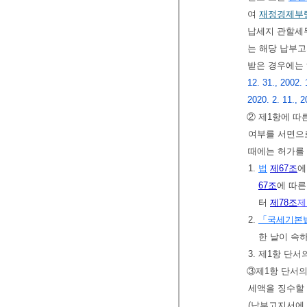
여
재정경제부
납세지 관할세
는 해당 납부
받은 경우에는 
12. 31., 2002. 
2020. 2. 11., 2
② 제1항에 따
여부를 서면으로
때에는 허가를 
1.
법
제67조
에
67조
에 따
터
제78조
제
2.
「국세기본
한 날이 속
3. 제1항 단
③제1항 단서
세액을 징수할
(납부고지서에