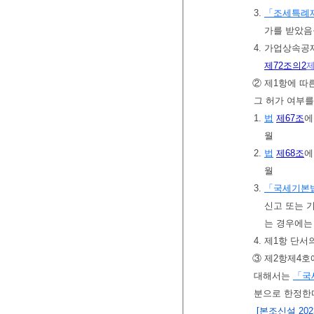
3.
「조세특례
가를 받았음
4. 가업상속
제72조의2
제
② 제1항에 따
그 허가 여부를
1.
법
제67조
에
월
2.
법
제68조
에
월
3.
「국세기본
신고 또는 기
는 경우에는 
4. 제1항 단
③ 제2항제4호
대해서는
「국
분으로 한정한다
[본조신설 2023.