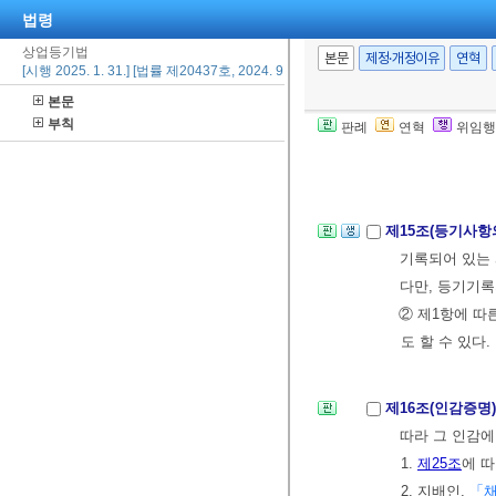
방법원장에게 위
법령
상업등기법
본문
제정·개정이유
연혁
[시행 2025. 1. 31.] [법률 제20437호, 2024. 9. 20., 일부개정]
제14조(부속서류
본문
때에는 이를 방
부칙
판례
연혁
위임행
② 대법원장은
방법원장에게 위
제15조(등기사항
기록되어 있는 
다만, 등기기록
② 제1항에 따
도 할 수 있다.
제16조(인감증명
따라 그 인감에
1.
제25조
에 
2. 지배인,
「채