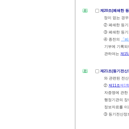
제20조(폐쇄한 
정이 없는 경
② 폐쇄한 등기
③ 폐쇄한 등
④ 종전의
「비
기부에 기록되
관하여는
제15
제21조(등기전산
와 관련된 전산
②
제11조
제1
자증명에 관한
행정기관의 장
정보자료를 이
③ 등기전산정보