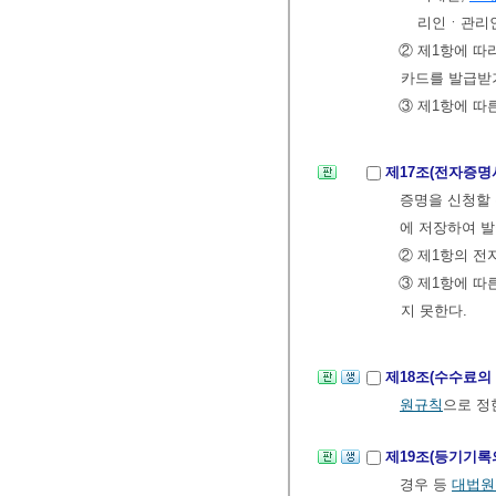
리인ㆍ관리인
② 제1항에 
카드를 발급받거
③ 제1항에 따
제17조(전자증명
증명을 신청할 
에 저장하여 발
② 제1항의 전
③ 제1항에 따
지 못한다.
제18조(수수료의
원규칙
으로 정
제19조(등기기록
경우 등
대법원