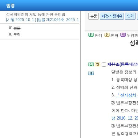
법령
에 체류한 등
성폭력범죄의 처벌 등에 관한 특례법
③ 관할경찰관서
본문
제정·개정이유
연혁
[시행 2025. 10. 1.] [법률 제21066호, 2025. 10. 1., 타법개정]
보를 송달하여야
본문
④ 제1항 및 
부칙
판례
연혁
위임행
으로 정한다.
성
[본조신설 2016.
제44조(등록대상
달받은 정보와 
1. 등록대상 
2. 성범죄 전과
3.
「전자장치 
② 법무부장관은
여야 한다. 
정 2016. 12. 2
③ 법무부장관은
른 범죄경력조회