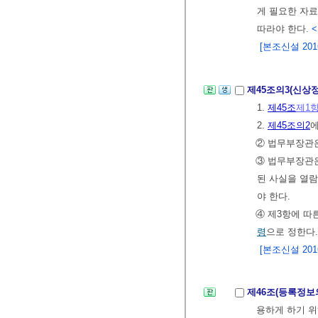
게 필요한 자료
따라야 한다.
<
[본조신설 2016.
제45조의3(신상
1.
제45조
제1
2.
제45조의2
에
② 법무부장관은
③ 법무부장관
된 사실을 열람
야 한다.
④ 제3항에 따
령
으로 정한다.
[본조신설 2016.
제46조(등록정보
용하게 하기 위