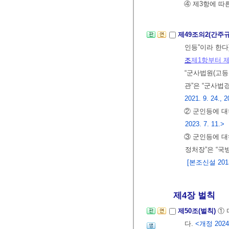
④ 제3항에 따
제49조의2(간주
인등”이라 한다
조
제1항부터 
“군사법원(고등
관”은 “군사법
2021. 9. 24., 2
② 군인등에 
2023. 7. 11.>
③ 군인등에 
정처장”은 “국
[본조신설 2013.
제4장 벌칙
제50조(벌칙)
① 
다.
<개정 2024.