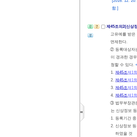
[2016. 12
함.]
제45조의2(신상
고유예를 받은
면제한다.
② 등록대상자는
이 경과한 경
청할 수 있다.
1.
제45조
제1
2.
제45조
제1
3.
제45조
제1
4.
제45조
제1
③ 법무부장관은
는 신상정보 
1. 등록기간 
2. 신상정보 
하였을 것