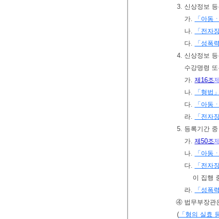
3. 신상정보 
가.
「아동ㆍ
나.
「전자장
다.
「성폭력
4. 신상정보 
수강명령 또
가.
제16조
나.
「형법
다.
「아동ㆍ
라.
「전자장
5. 등록기간 
가.
제50조
나.
「아동ㆍ
다.
「전자장
이 집행 
라.
「성폭력
④ 법무부장관은
(
「형의 실효 