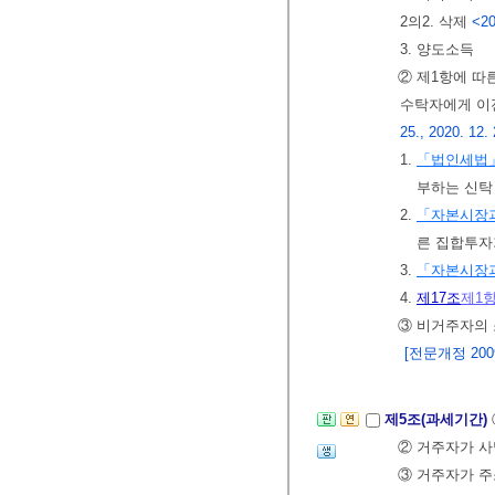
2의2. 삭제
<20
3. 양도소득
② 제1항에 따
수탁자에게 이
25., 2020. 12. 
1.
「법인세법
부하는 신탁
2.
「자본시장과
른 집합투자
3.
「자본시장과
4.
제17조
제1
③ 비거주자의
[전문개정 2009.
제5조(과세기간)
② 거주자가 사
③ 거주자가 주