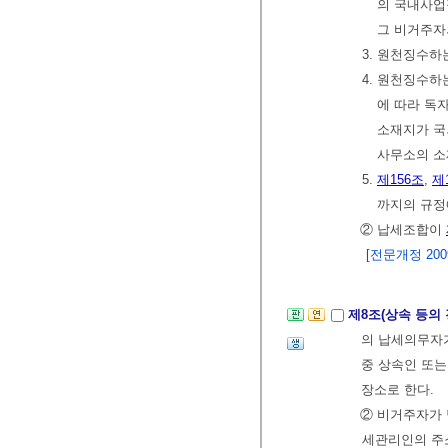
의 국내사업
그 비거주자
3. 원천징수하
4. 원천징수하
에 따라 독
소재지가 국
사무소의 소
5.
제156조
,
제
까지의 규정
② 납세조합이
[전문개정 2009.
제8조(상속 등의
의 납세의무자
중 상속인 또
장소로 한다.
② 비거주자가 
세관리인의 주