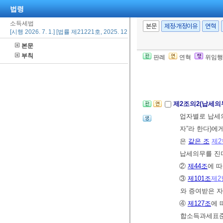
법령
권유를 하여 모
소득세법
로 운용하고 
본문
제정·개정이유
연혁
[시행 2026. 7. 1.] [법률 제21221호, 2025. 12. 23., 일부개정]
를 말한다. 이
본문
투자기구는 1
부칙
판례
연혁
위임행
[전문개정 2009.
[제1조에서 이동
제2조의2(납세의
업자별로 납세의
자”라 한다)
은
같은 조
제2
납세의무를 진
②
제44조
에 
③
제101조
제2
와 증여받은 
④
제127조
에 
합소득과세표준