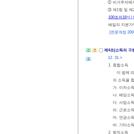
② 비거주자에
③ 제1항 및 
100조의18
제1
배일의 지분가
[전문개정 2009.
제4조(소득의 구
12. 31.>
1. 종합소득
이 법에 따
의 소득을 
가. 이자소
나. 배당소
다. 사업소
라. 근로소
마. 연금소
바. 기타소
2. 퇴직소득