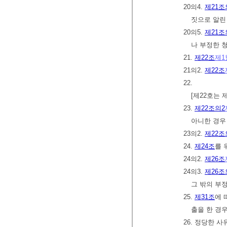
20의4.
제21조
짓으로 알린
20의5.
제21조
나 부정한 
21.
제22조
제1
21의2.
제22조
22.
[제22호는 
23.
제22조의2
아니한 경우
23의2.
제22조
24.
제24조
를 
24의2.
제26조
24의3.
제26조
그 밖의 부
25.
제31조
에 
출을 한 경
26. 정당한 