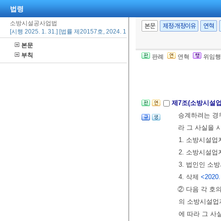
법령
의 소방시설업
소방시설공사업법
를 승계한다.
<
본문
제정·개정이유
연혁
[시행 2025. 1. 31.] [법률 제20157호, 2024. 1. 30., 일부개정]
④ 제3항에 따
본문
처분의 효과가
부칙
판례
연혁
위임행
[본조신설 2016.
[제목개정 2020.
제7조(소방시설
승계하려는 경우
라 그 사실을
1. 소방시설업
2. 소방시설업
3. 법인인 소
4. 삭제
<2020.
② 다음 각 호
의 소방시설업
에 따라 그 