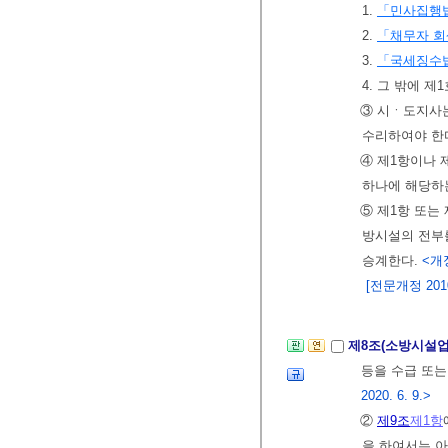
1.
「민사집행
2.
「채무자 회
3.
「국세징수
4. 그 밖에 
③ 시ㆍ도지사는
수리하여야 한
④ 제1항이나 
하나에 해당하
⑤ 제1항 또는
방시설의 전부를
승계한다.
<개정
[전문개정 2010.
제8조(소방시설업
등을 수급 또는
2020. 6. 9.>
②
제9조
제1항
을 하여서는 아