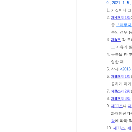
9., 2021. 1. 5.
1. 거짓이나 
2.
제4조
제1항
중
「채무자 
중인 경우 
3.
제5조
각 호
그 사유가 
4. 등록을 한
업한 때
5. 삭제
<2013.
6.
제8조
제1항
공하게 하거
7.
제8조
제2항
8.
제8조
제3항
9.
제11조
나
제
화재안전기준
항
에 따라 
10.
제11조
,
제