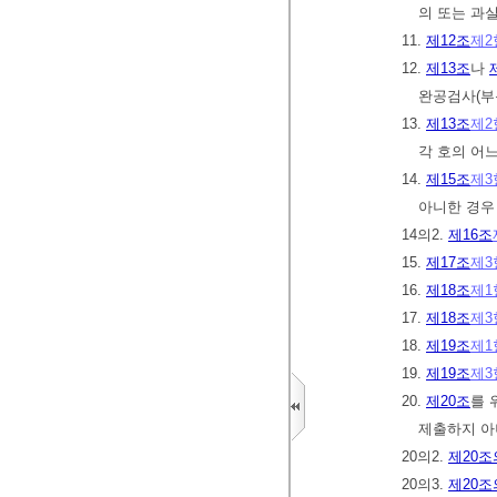
의 또는 과
11.
제12조
제2
12.
제13조
나
완공검사(부
13.
제13조
제2
각 호의 어
14.
제15조
제3
아니한 경우
14의2.
제16조
15.
제17조
제3
16.
제18조
제1
17.
제18조
제3
18.
제19조
제1
19.
제19조
제3
20.
제20조
를 
제출하지 아
20의2.
제20조
20의3.
제20조