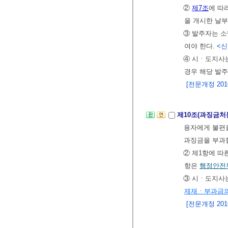
②
제7조
에 따
을 개시한 날부
③ 발주자는 소
여야 한다.
<신설
④ 시ㆍ도지사
경우 해당 발
[전문개정 2010.
제10조(과징금처
용자에게 불편을
과징금을 부과할
② 제1항에 따
항은
행정안전
③ 시ㆍ도지사는
제재ㆍ부과금의
[전문개정 2010.