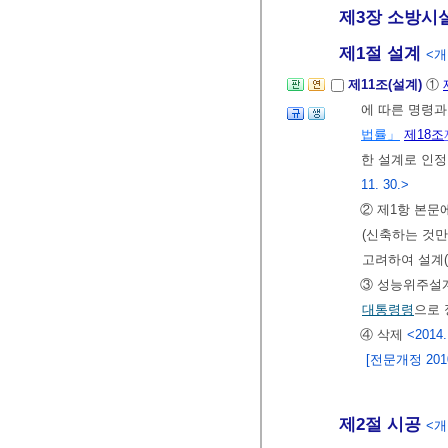
제3장 소방시
제1절 설계
<개정
제11조(설계)
①
에 따른 명령과
법률」
제18조
한 설계로 인정
11. 30.>
② 제1항 본
(신축하는 것만
고려하여 설계(
③ 성능위주설계
대통령령
으로 
④ 삭제
<2014.
[전문개정 2010.
제2절 시공
<개정