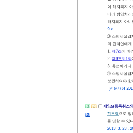
이 해지되지 
따라 방염처리업
해지되지 아니
9.>
③ 소방시설업
의 관계인에게 
1.
제7조
에 따
2.
제9조
제1항
3. 휴업하거나
④ 소방시설업
보관하여야 한
[전문개정 2010.
제9조(등록취소와
전부령
으로 정
를 명할 수 있
2013. 3. 23., 2