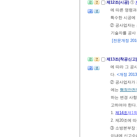
제12조(시공)
①
에 따른 명령과
특수한 시공에
② 공사업자는
기술자를 공사
[전문개정 2010.
제13조(착공신고
에 따라 그 공
다.
<개정 2013. 3
② 공사업자가 
에는
행정안전
하는 변경 사
고하여야 한다
1.
제14조
제1
2. 제20조에
③ 소방본부장 
이내에 신고수