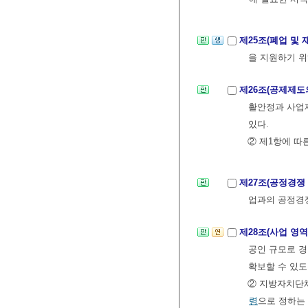
제25조(폐업 및 
을 지원하기 위
제26조(공제제도
활안정과 사업재
있다.
② 제1항에 
제27조(공정경쟁
업과의 공정경쟁
제28조(사업 영
공인 규모로 
확보할 수 있도
② 지방자치단
령
으로 정하는