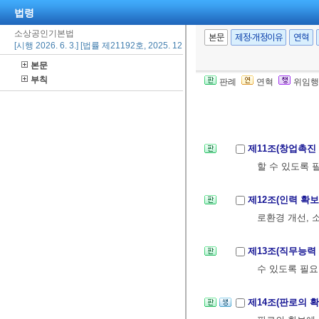
⑤ 제2항 각 
법령
수 있다.
소상공인기본법
본문
제정·개정이유
연혁
⑥ 실무조정회의
[시행 2026. 6. 3.] [법률 제21192호, 2025. 12. 2., 일부개정]
⑦ 제1항부터 
본문
부칙
별 전문위원회
판례
연혁
위임행
제3장 소상공인 
제11조(창업촉진
할 수 있도록 
제12조(인력 확
로환경 개선, 
제13조(직무능력
수 있도록 필요
제14조(판로의 