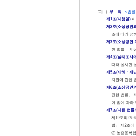
부 칙
<법률 제
제1조(시행일)
이
제2조(소상공인의
조에 따라 정
제3조(소상공인 
한 법률」 제
제4조(실태조사에
따라 실시한 
제5조(재해ㆍ재난
지원에 관한 
제6조(소상공인의
관한 법률」 
이 법에 따라
제7조(다른 법률
제19조의2제
법」 제2조에
② 농촌융복합