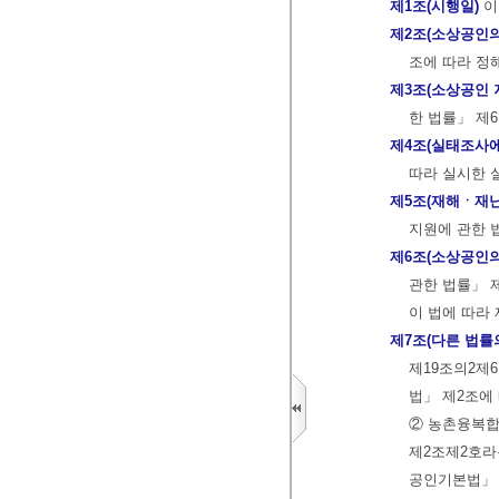
제1조(시행일)
이
제2조(소상공인의
조에 따라 정
제3조(소상공인 
한 법률」 제
제4조(실태조사에
따라 실시한 
제5조(재해ㆍ재난
지원에 관한 
제6조(소상공인의
관한 법률」 
이 법에 따라
제7조(다른 법률
제19조의2제
법」 제2조에
② 농촌융복합
제2조제2호라
공인기본법」 