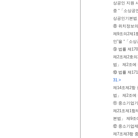
상공인 지원 시
중 “「소상공
상공인기본법」
⑧ 위치정보의
제9조의2제1항
인”을 “「소
⑨ 법률 제1
제2조제2호의
법」 제2조에
⑩ 법률 제1
31.>
제14조제2항
법」 제2조에
⑪ 중소기업기
제21조제1항
본법」 제9조
⑫ 중소기업제
제7조제3항 