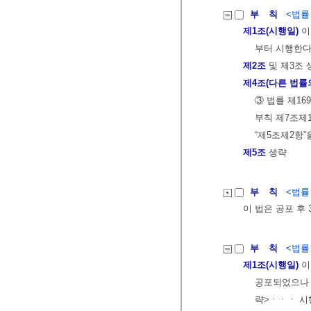
부 칙
<법률 제
제1조(시행일)
이
부터 시행한다
제2조
및 제3조 
제4조(다른 법률
③ 법률 제1
부칙 제7조제1
“제5조제2항”
제5조
생략
부 칙
<법률 제
이 법은 공포 후
부 칙
<법률 제
제1조(시행일)
이
공포되었으나 
략>ㆍㆍㆍ 시