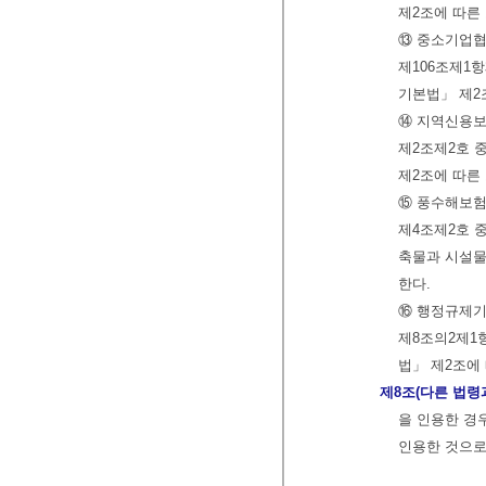
제2조에 따른
⑬ 중소기업협
제106조제1
기본법」 제2
⑭ 지역신용보
제2조제2호 
제2조에 따른
⑮ 풍수해보험
제4조제2호 
축물과 시설물
한다.
⑯ 행정규제기
제8조의2제1
법」 제2조에
제8조(다른 법령
을 인용한 경
인용한 것으로