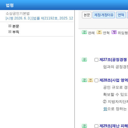
제25조(폐업 및 
법령
을 지원하기 위
소상공인기본법
본문
제정·개정이유
연혁
[시행 2026. 6. 3.] [법률 제21192호, 2025. 12. 2., 일부개정]
제26조(공제제도
본문
활안정과 사업재
부칙
판례
연혁
위임행
있다.
② 제1항에 
제27조(공정경쟁
업과의 공정경쟁
제28조(사업 영
공인 규모로 
확보할 수 있도
② 지방자치단
령
으로 정하는
제29조(재난 피