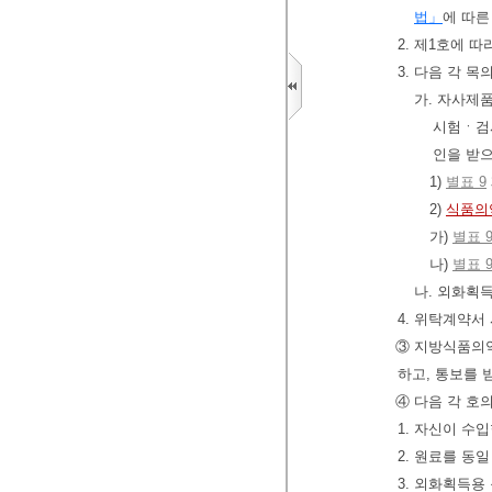
법」
에 따른
2. 제1호에 
3. 다음 각 목
가. 자사제
시험ㆍ검
인을 받
1)
별표 9
2)
식품의
가)
별표 
나)
별표 
나. 외화획
4. 위탁계약서
③ 지방식품의
하고, 통보를
④ 다음 각 호
1. 자신이 수
2. 원료를 동
3. 외화획득