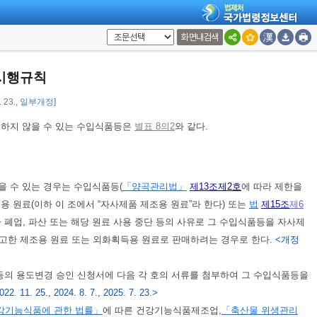
형식품등의 표시를 생략할 수 있다.
<개정 2018. 2. 9., 2019. 4. 25.>
 접수를 전자문서로 할 수 있으며, 수입식품등의 신고사항 등을 전산망에
화면내검색
른 수입식품등의 수입신고서 및 첨부서류의 제출을 생략할 수 있다.
시행규칙
등이 반입 장소에 반입된 날부터 산정한다.
<개정 2022. 3. 2.>
7. 23., 일부개정]
 하지 않을 수 있는 수입식품등은
별표 8의2
와 같다.
을 수 있는 경우는 수입식품등(
「양곡관리법」
제13조
제2호
에 따라 제한을
용 원료(이하 이 조에서 “자사제품 제조용 원료”라 한다) 또는
법
제15조
제6
 폐업, 파산 또는 해당 원료 사용 중단 등의 사유로 그 수입식품등을 자사제
신고한 제조용 원료 또는 외화획득용 원료로 판매하려는 경우로 한다.
<개정
등의 용도변경 승인 신청서에 다음 각 호의 서류를 첨부하여 그 수입식품등을
22. 11. 25., 2024. 8. 7., 2025. 7. 23.>
강기능식품에 관한 법률」
에 따른 건강기능식품제조업,
「축산물 위생관리