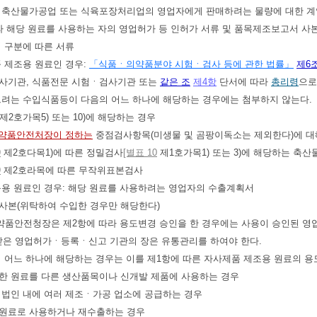
 축산물가공업 또는 식육포장처리업의 영업자에게 판매하려는 물량에 대한 계
따라 해당 원료를 사용하는 자의 영업허가 등 인허가 서류 및 품목제조보고서 
의 구분에 따른 서류
품 제조용 원료인 경우:
「식품ㆍ의약품분야 시험ㆍ검사 등에 관한 법률」
제6
사기관, 식품전문 시험ㆍ검사기관 또는
같은 조
제4항
단서에 따라
총리령
으로
으려는 수입식품등이 다음의 어느 하나에 해당하는 경우에는 첨부하지 않는다.
제2호가목5) 또는 10)에 해당하는 경우
약품안전처장이 정하는
중점검사항목(미생물 및 곰팡이독소는 제외한다)에 대
9
제2호다목1)에 따른 정밀검사
[별표 10
제1호가목1) 또는 3)에 해당하는 축산
9
제2호라목에 따른 무작위표본검사
득용 원료인 경우: 해당 원료를 사용하려는 영업자의 수출계획서
 사본(위탁하여 수입한 경우만 해당한다)
약품안전청장은 제2항에 따라 용도변경 승인을 한 경우에는 사용이 승인된 
 받은 영업허가ㆍ등록ㆍ신고 기관의 장은 유통관리를 하여야 한다.
의 어느 하나에 해당하는 경우는 이를 제1항에 따른 자사제품 제조용 원료의 용
입한 원료를 다른 생산품목이나 신개발 제품에 사용하는 경우
일 법인 내에 여러 제조ㆍ가공 업소에 공급하는 경우
용 원료로 사용하거나 재수출하는 경우