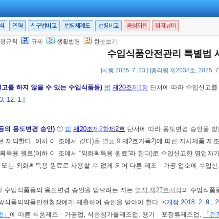
에 따른 나트륨 함량 비교 표시 및
「식품위생법」
제12조의2
에 따른 유전자변
품안전청장은 제1항 및 제2항에 따른 수입식품등의 수입신고에 필요한 서류의
서식
연혁
신구법비교
법령체계도
법령비교
음성지원
점자뷰어
하여야 한다.
정규칙
규제
생활법령
한눈보기
등 다른 법률에 따라 압류ㆍ몰수된 수입물품의 경우에는 제1항 및 제2항에 따
수입식품안전관리 특별법 
호 외의 부분 후단에 따라 미리 수입신고한 경우 처리기간의 기산일은 수입식품
[시행 2025. 7. 23.] [총리령 제2038호, 2025. 
신고를 하지 않을 수 있는 수입식품등)
법
제20조
제1항
단서에 따라 수입신고를
 12. 1.]
등의 용도변경 승인)
①
법
제20조
제2항
제2호
단서에 따라 용도변경 승인을 받
 제외한다. 이하 이 조에서 같다)을
별표 9
제2호가목2)에 따른 자사제품 제조
획득용 원료(이하 이 조에서 “외화획득용 원료”라 한다)로 수입신고한 영업자가
 또는 외화획득용 원료로 사용할 수 없게 되어 다른 제조ㆍ가공 업소에 수입
따라 수입식품등의 용도변경 승인을 받으려는 자는
별지 제27호서식
의 수입식품
방식품의약품안전청장에게 제출하여 승인을 받아야 한다.
<개정 2018. 2. 9., 20
법」
에 따른 식품제조ㆍ가공업, 식품첨가물제조업, 용기ㆍ포장류제조업,
「건