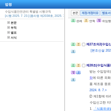
법령
같은 법
제6조
④ 지방식품의약
수입식품안전관리 특별법 시행규칙
본문
제정·개정이유
별표·
[시행 2025. 7. 23.] [총리령 제2038호, 2025. 7. 23., 일부개정]
입력하여 관리
판례
연혁
위임행
본문
⑤
「관세법」
부칙
⑥ 제1항 각 
별표
서식
제27조의2(수입
[본조신설 2023.
제28조(수입식품
받는 수입양곡은
항
에 따른 외화
품 제조용 원료
2024. 8. 7.>
② 제1항에 
수입신고한 지
1.
「식품위생