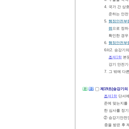
4. 국가 간 
준하는 안전
5.
행정안전부
령
으로 정하
확인한 경우
6.
행정안전부
6의2. 승강
조
제1항
본문
강기 안전기
7. 그 밖에 
제19조(승강기의
조
제1항
단서에
준에 맞는지를
한 심사를 정기
② 승강기안전
증을 받은 후 