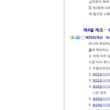
납처분의 예에 
③ 제1항에 따
에 필요한 사
제4절 제조ㆍ수입
제25조(개선ㆍ파
하나에 해당하는
호
에 해당하는
는 바에 따라 
지등”이라 한다
1. 부품안전인
2.
제11조
제2
3.
제11조
제3
4.
제14조
제1
니한 경우
5.
제14조
제2
6.
제14조
제3