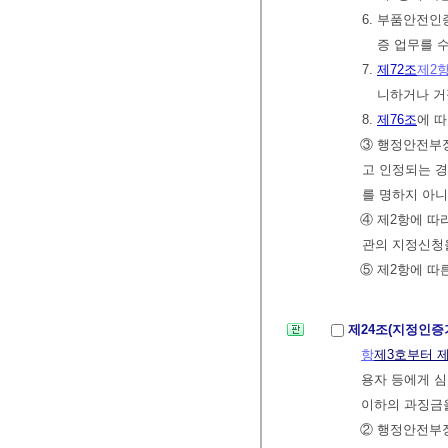
6. 부품안전인
증 업무를 
7.
제72조
제2
니하거나 거
8.
제76조
에 따
③ 행정안전부
고 인정되는 경
를 명하지 아니
④ 제2항에 따
관의 지정신청을
⑤ 제2항에 
제24조(지정인증
항
제3호부터 
용자 등에게 심
이하의 과징금을
② 행정안전부장