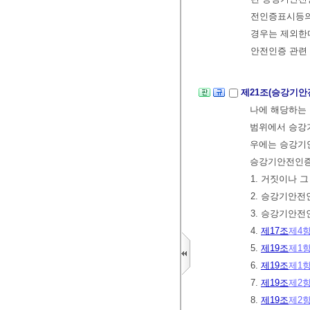
전인증표시등의
경우는 제외한
안전인증 관련 
제21조(승강기안
나에 해당하는
범위에서 승강기
우에는 승강기
승강기안전인증
1. 거짓이나 
2. 승강기안
3. 승강기안
4.
제17조
제4
5.
제19조
제1
6.
제19조
제1
7.
제19조
제2
8.
제19조
제2