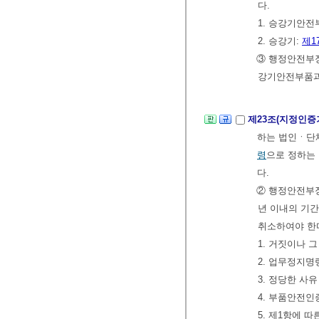
다.
1. 승강기안전
2. 승강기:
제1
③ 행정안전부
강기안전부품과
제23조(지정인증
하는 법인ㆍ단
령
으로 정하는
다.
② 행정안전부장
년 이내의 기간
취소하여야 한
1. 거짓이나 
2. 업무정지명
3. 정당한 사
4. 부품안전인
5. 제1항에 