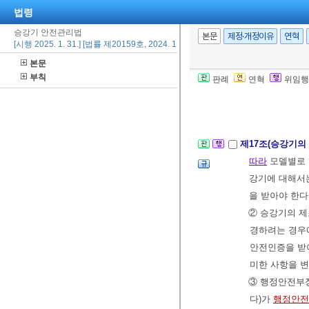
선명령을 받
법령
② 행정안전부
승강기 안전관리법
본문
제정·개정이유
연혁
명령을 한 경
[시행 2025. 1. 31.] [법률 제20159호, 2024. 1. 30., 일부개정]
③ 제1항에 
본문
부칙
는 같은 모델
판례
연혁
위임행
제2절 승강기의
제17조(승강기의
따라
모델별로 
강기에 대해서
을 받아야 한다
② 승강기의 제
경하려는 경
안전인증을 받
미한 사항을 
③ 행정안전부장
다)가
행정안전