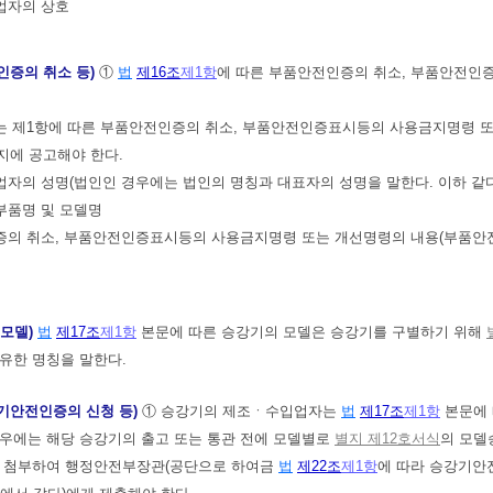
업자의 상호
인증의 취소 등)
①
법
제16조
제1항
에 따른 부품안전인증의 취소, 부품안전인
는 제1항에 따른 부품안전인증의 취소, 부품안전인증표시등의 사용금지명령 
지에 공고해야 한다.
업자의 성명(법인인 경우에는 법인의 명칭과 대표자의 성명을 말한다. 이하 같다
부품명 및 모델명
인증의 취소, 부품안전인증표시등의 사용금지명령 또는 개선명령의 내용(부품
 모델)
법
제17조
제1항
본문에 따른 승강기의 모델은 승강기를 구별하기 위해
유한 명칭을 말한다.
기안전인증의 신청 등)
① 승강기의 제조ㆍ수입업자는
법
제17조
제1항
본문에 
우에는 해당 승강기의 출고 또는 통관 전에 모델별로
별지 제12호서식
의 모델
를 첨부하여 행정안전부장관(공단으로 하여금
법
제22조
제1항
에 따라 승강기안