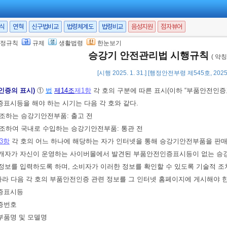
 한 사람의 성명
수량
서식
연혁
신구법비교
법령체계도
법령비교
음성지원
점자뷰어
결과
정규칙
규제
생활법령
한눈보기
 2. 21.]
승강기 안전관리법 시행규칙
( 약
[시행 2025. 1. 31.] [행정안전부령 제545호, 2025.
인증의 표시)
①
법
제14조
제1항
각 호의 구분에 따른 표시(이하 “부품안전인
표시등을 해야 하는 시기는 다음 각 호와 같다.
제조하는 승강기안전부품: 출고 전
제조하여 국내로 수입하는 승강기안전부품: 통관 전
3항
각 호의 어느 하나에 해당하는 자가 인터넷을 통해 승강기안전부품을 판
개자가 자신이 운영하는 사이버몰에서 발견된 부품안전인증표시등이 없는 승
정보를 입력하도록 하며, 소비자가 이러한 정보를 확인할 수 있도록 기술적 
따라 다음 각 호의 부품안전인증 관련 정보를 그 인터넷 홈페이지에 게시해야 한
인증표시등
인증번호
부품명 및 모델명