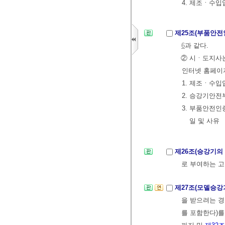
4. 제조ㆍ수입
제25조(부품안전
6
과 같다.
② 시ㆍ도지사
인터넷 홈페이
1. 제조ㆍ수입
2. 승강기안전
3. 부품안전
일 및 사유
제26조(승강기의
로 부여하는 고
제27조(모델승강
을 받으려는 경
를 포함한다)