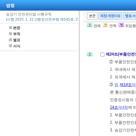
3. 자체심사를
법령
4. 자체심사 
승강기 안전관리법 시행규칙
본문
제정·개정이유
별표·
[시행 2025. 1. 31.] [행정안전부령 제545호, 2025. 1. 24., 일부개정]
5. 자체심사 
판례
연혁
위임행
본문
[제목개정 2022.
부칙
별표
서식
제24조(부품안전
② 부품안전인증
1. 국내에서 
2. 외국에서 
③
법
제14조
제
른 통신판매중
인증표시등의 
14조
제4항
에 
1. 부품안전
2. 부품안전
3. 승강기안전