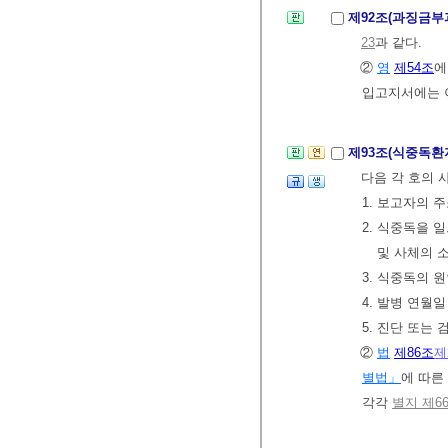
제92조(과징금부
23
과 같다.
②
영
제54조
에
입고지서에는 
제93조(식중독환
다음 각 호의 
1. 보고자의 
2. 식중독을
및 사체의 
3. 식중독의 
4. 발병 연월일
5. 진단 또는
②
법
제86조
제
별법」
에 따른
각각
별지 제6