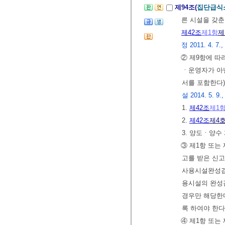
제94조(
집단급식
른 시설을 갖춘
제42조
제1항
제
정 2011. 4. 7., 
② 제9항에 따
ㆍ운영자가 아
서를 포함한다)
설 2014. 5. 9.,
1.
제42조
제1
2.
제42조
제4
3. 양도ㆍ양
③ 제1항 또는
고를 받은 신
사용시설완성검
용시설의 완성
경우만 해당한
록 하여야 한다
④ 제1항 또는