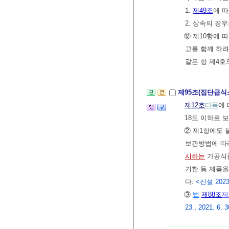
1.
제49조
에 
2. 상속의 경
⑫ 제10항에 
고를 함께 하
같은 항 제4호
제95조(집단급
제12호
다목
에
18도 이하로 
② 제1항에도 
보관방법에 따라
시하는
가공식품
기한 등 제품
다.
<신설 2023.
③
법
제88조
제
23., 2021. 6. 3