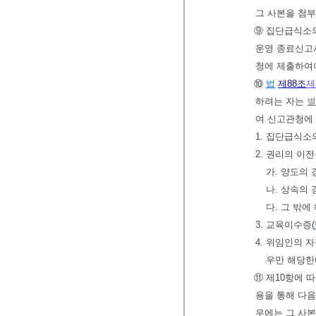
그 사본을 첨
⑨ 집단급식소
운영 종료신고
청에 제출하여
⑩
법
제88조
제
하려는 자는
별
여 신고관청에
1. 집단급식
2. 권리의 이
가. 양도의
나. 상속의
다. 그 밖
3. 교육이수증(
4. 위임인의 
우만 해당한
⑪ 제10항에 
용을 통해 다음
우에는 그 사본