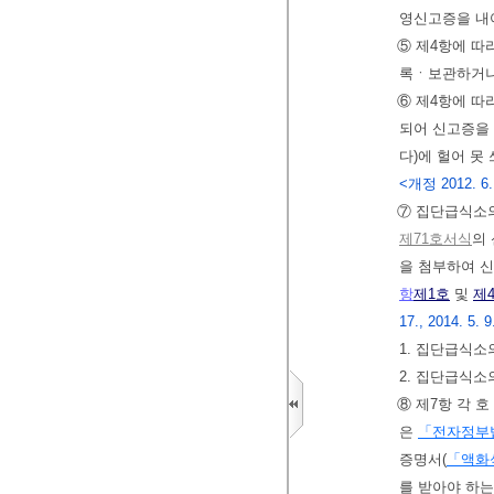
영신고증을 내어
⑤ 제4항에 
록ㆍ보관하거나
⑥ 제4항에 따
되어 신고증을
다)에 헐어 못
<개정 2012. 6. 
⑦ 집단급식소의
제71호서식
의
을 첨부하여 
항
제1호
및
제
17., 2014. 5. 9
1. 집단급식소
2. 집단급식
⑧ 제7항 각 
은
「전자정부
증명서(
「액화
를 받아야 하는