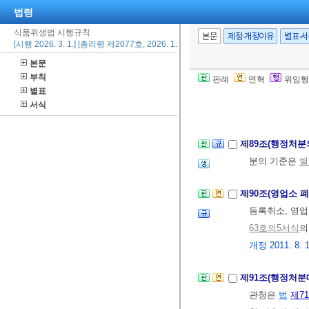
법령
사항이 포함된 
식품위생법 시행규칙
8. 18.>
본문
제정·개정이유
별표·
[시행 2026. 3. 1.] [총리령 제2077호, 2026. 1. 2., 일부개정]
1. 공표일
본문
2. 공표매체
부칙
판례
연혁
위임행
3. 공표횟수
별표
4. 공표문 사
서식
제89조(행정처분
분의 기준은
별
제90조(영업소 
등록취소, 영업
63호의5서식
의
개정 2011. 8. 19
제91조(행정처분
관청은
법
제7