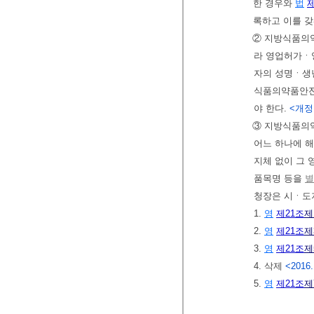
한 경우와
법
제
록하고 이를 갖
② 지방식품의
라 영업허가ㆍ
자의 성명ㆍ생년
식품의약품안전
야 한다.
<개정 2
③ 지방식품의
어느 하나에 
지체 없이 그 
품목명 등을
별
청장은 시ㆍ도
1.
영
제21조
제
2.
영
제21조
제
3.
영
제21조
제
4. 삭제
<2016.
5.
영
제21조
제