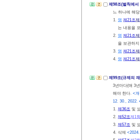
제98조(벌칙에서
느 하나에 해당
1.
영
제21조
제
는 내용을 
2.
영
제21조
제
을 보관하지
3.
영
제21조
제
4.
영
제21조
제
제99조(규제의 
3년마다(매 3
해야 한다.
<개정 
12. 30., 2022. 
1.
제36조
및
별
2.
제52조
제1
3.
제57조
및
별
4. 삭제
<2024.