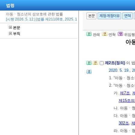
법령
아동ㆍ청소년의 성보호에 관한 법률
본문
제정·개정이유
연혁
제1장 총칙
[시행 2026. 5. 12.] [법률 제21108호, 2025. 11. 11., 타법개정]
제1조(목적)
이 
본문
위한 구제 및
부칙
판례
연혁
위임행
년을 성범죄로
아
다.
제2조(정의)
이 
2020. 5. 19., 2
1. “아동ㆍ청
2. “아동ㆍ청
가.
제7조
,
제15조의
나. 아동ㆍ
다. 아동ㆍ
302조
,
제
라. 아동ㆍ