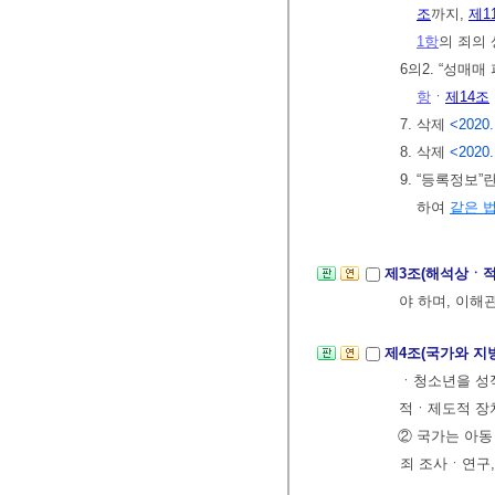
조
까지,
제1
1항
의 죄의
6의2. “성
항
ㆍ
제14조
7. 삭제
<2020.
8. 삭제
<2020.
9. “등록정보
하여
같은 
제3조(해석상ㆍ
야 하며, 이해
제4조(국가와 지
ㆍ청소년을 성
적ㆍ제도적 장
② 국가는 아동
죄 조사ㆍ연구,