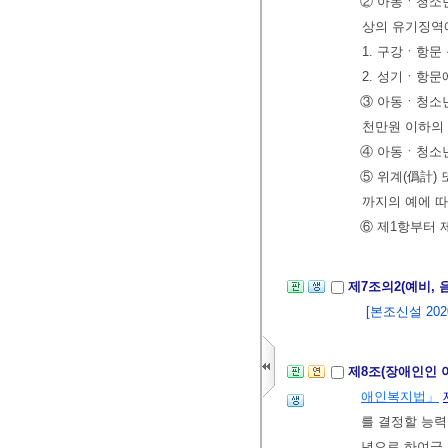
② 아동ㆍ청소년
상의 유기징역
1. 구강ㆍ항문
2. 성기ㆍ항문
③ 아동ㆍ청소
천만원 이하의 
④ 아동ㆍ청소
⑤ 위계(僞計)
까지의 예에 따
⑥ 제1항부터 
제7조의2(예비, 
[본조신설 2020.
제8조(장애인인 
애인복지법」
를 결정할 능력
년으로 하여금 