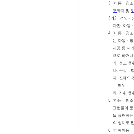
3. “아동ㆍ
조
까지 및
제
3의2. “성인
다만, 아동
4. “아동ㆍ청
는 아동ㆍ청
제공 등 대
으로 하거나
가. 성교 행
나. 구강ㆍ
다. 신체의
행위
라. 자위 행
5. “아동ㆍ
표현물이 등
을 표현하는
의 형태로 된
6. “피해아동