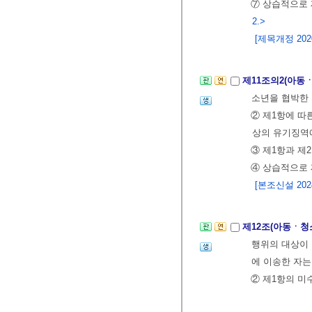
⑦ 상습적으로 
2.>
[제목개정 2020.
제11조의2(아
소년을 협박한 
② 제1항에 따
상의 유기징역
③ 제1항과 제
④ 상습적으로 
[본조신설 2024.
제12조(아동ㆍ청
행위의 대상이
에 이송한 자는
② 제1항의 미