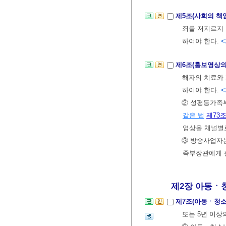
제5조(사회의 책
죄를 저지르지
하여야 한다.
<
제6조(홍보영상
해자의 치료와
하여야 한다.
<
② 성평등가족
같은 법
제73
영상을 채널별
③ 방송사업자는
족부장관에게 필
제2장 아동ㆍ청소
제7조(아동ㆍ청
또는 5년 이상