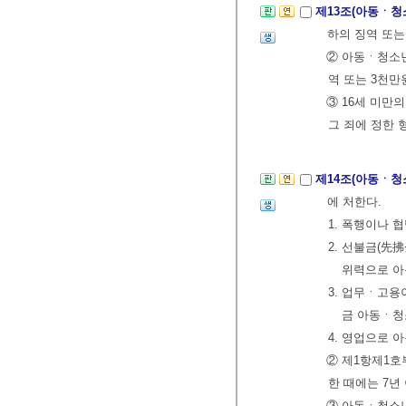
제13조(아동ㆍ청
하의 징역 또는
② 아동ㆍ청소년
역 또는 3천만
③ 16세 미만
그 죄에 정한 
제14조(아동ㆍ청
에 처한다.
1. 폭행이나
2. 선불금(先
위력으로 아
3. 업무ㆍ고용
금 아동ㆍ청
4. 영업으로
② 제1항제1호
한 때에는 7년
③ 아동ㆍ청소년