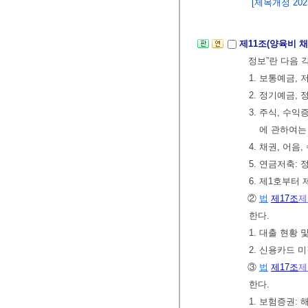
[제목개정 2025.
제11조(양육비 
정보”란 다음 
1. 보통예금,
2. 정기예금,
3. 주식, 수
에 관하여
4. 채권, 어
5. 연금저축:
6. 제1호부터
②
법
제17조
제
한다.
1. 대출 현황 
2. 신용카드 
③
법
제17조
제
한다.
1. 보험증권: