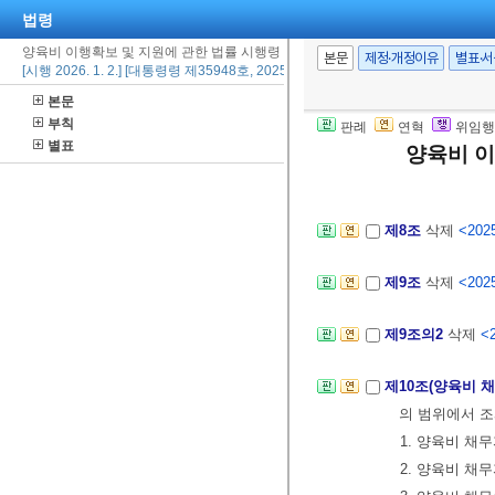
법령
공동이용할 수
양육비 이행확보 및 지원에 관한 법률 시행령
② 성평등가족
본문
제정·개정이유
별표·
[시행 2026. 1. 2.] [대통령령 제35948호, 2025. 12. 30., 타법개정]
정보자료를
「
본문
보통신망 이용
부칙
판례
연혁
위임행
망”이라 한다)
별표
양육비 이
[제목개정 2019.
제8조
삭제
<2025
제9조
삭제
<2025
제9조의2
삭제
<2
제10조(양육비 
의 범위에서 조
1. 양육비 채
2. 양육비 채