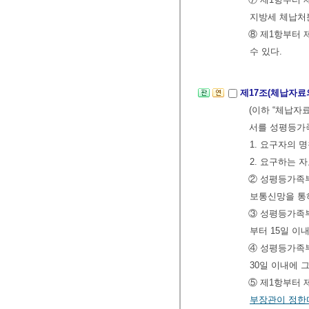
지방세 체납처
⑧ 제1항부터 
수 있다.
제17조(체납자료
(이하 “체납자
서를 성평등가
1. 요구자의 
2. 요구하는 
② 성평등가족
보통신망을 통
③ 성평등가족부
부터 15일 이
④ 성평등가족
30일 이내에 
⑤ 제1항부터 
부장관이 정한