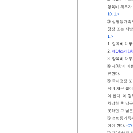
양육비 채무자
10. 1.>
③ 성평등가족부
청장 또는 지
1.>
1. 양육비 채
2.
제14조
제1
3. 양육비 채
④ 제3항에 따
류한다.
⑤ 국세청장 또
육비 채무 불이
야 한다. 이 
차감한 후 남은
못하면 그 남은
⑥ 성평등가족부
여야 한다.
<개정
⑦ 제1항부터 