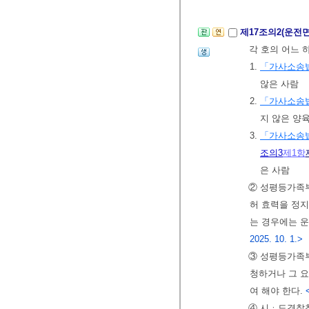
제17조의2(운전
각 호의 어느 
1.
「가사소송
않은 사람
2.
「가사소송
지 않은 양
3.
「가사소송
조의3
제1항
은 사람
② 성평등가족
허 효력을 정지
는 경우에는 운
2025. 10. 1.>
③ 성평등가족
청하거나 그 
여 해야 한다.
④ 시ㆍ도경찰