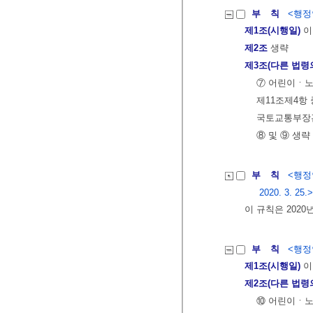
부 칙
<행정안
제1조(시행일)
이
제2조
생략
제3조(다른 법령
⑦ 어린이ㆍ노
제11조제4항
국토교통부장관
⑧ 및 ⑨ 생략
부 칙
<행정
2020. 3. 25.>
이 규칙은 2020
부 칙
<행정안
제1조(시행일)
이
제2조(다른 법령
⑩ 어린이ㆍ노