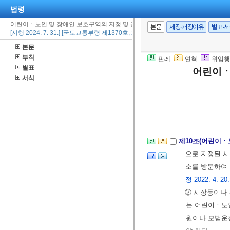
제12조의2
제1
법령
12. 31.>
어린이ㆍ노인 및 장애인 보호구역의 지정 및 관리에 관한 규칙
본문
제정·개정이유
별표·
[시행 2024. 7. 31.] [국토교통부령 제1370호, 2024. 7. 31., 일부개정]
1. 차마(車馬
2. 차마의 정
본문
부칙
3. 운행속도를
판례
연혁
위임행
별표
어린이ㆍ
4. 이면도로(
서식
방통행로로 
② 시ㆍ도경찰
설치하여야 한
제10조(어린이ㆍ
으로 지정된 시
소를 방문하여
정 2022. 4. 20
② 시장등이나
는 어린이ㆍ노
원이나 모범운