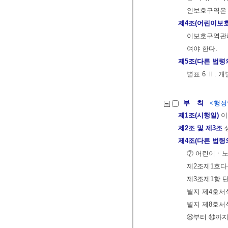
인보호구역은 
제4조(어린이보
이보호구역관리
여야 한다.
제5조(다른 법령
별표 6 Ⅱ. 
부 칙
<행정안
제1조(시행일)
이
제2조 및 제3조
제4조(다른 법령
⑦ 어린이ㆍ노
제2조제1호다목
제3조제1항 단
별지 제4호서식
별지 제8호서
⑧부터 ⑩까지