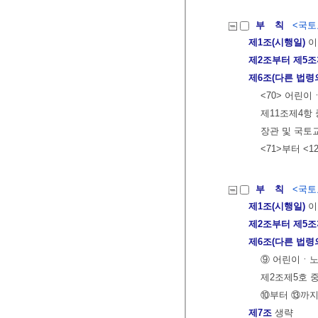
부 칙
<국토교
제1조(시행일)
이
제2조부터 제5
제6조(다른 법령
<70> 어린
제11조제4항
장관 및 국토
<71>부터 <1
부 칙
<국토교
제1조(시행일)
이
제2조부터 제5
제6조(다른 법령
⑨ 어린이ㆍ노
제2조제5호 중
⑩부터 ⑬까지
제7조
생략