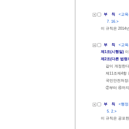
부 칙
<교육
7. 16.>
이 규칙은 2014
부 칙
<교육부
제1조(시행일)
이
제2조(다른 법령
같이 개정한다
제11조제4항
국민안전처장관
②부터 ④까지
부 칙
<행정
5. 2.>
이 규칙은 공포한