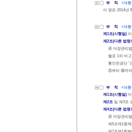
부 칙
<대통령
이 영은 2014년
부 칙
<대통령
제1조(시행일)
이
제2조(다른 법령
④ 어장관리법
별표 1의 비
통안전공단 ”
⑤부터 ⑩까지
부 칙
<대통령
제1조(시행일)
이
제2조
및 제3조 
제4조(다른 법령
㉖ 어장관리법
제5조제1항제
제7조제1항부터