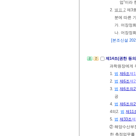
업”이라 
2.
별표 2
제3호
분에 따른 
가. 어장정
나. 어장정
[본조신설 2025.
제14조(권한 등의
과학원장에게 
1.
법
제6조
제
2.
법
제6조
제
3.
법
제6조의2
공
4.
법
제6조의2
4의2.
법
제11
5.
법
제33조
제
② 해양수산부
한 측정업무를 