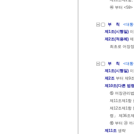
㊻ 부터 <59
부 칙
<대통령
제1조(시행일)
이
제2조(적용례)
제
최초로 어장정
부 칙
<대통령
제1조(시행일)
이
제2조
부터 제9
제10조(다른 법령
⑮ 어장관리법
제11조제1항 
제12조제1항 
령」 제36조제
⑯ 부터 ㉓ 까
제11조
생략