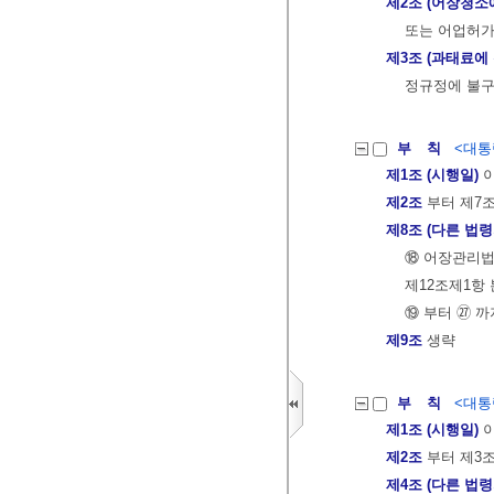
제2조 (어장청소
또는 어업허가
제3조 (과태료에
정규정에 불구
부 칙
<대통령
제1조 (시행일)
이
제2조
부터 제7
제8조 (다른 법령
⑱ 어장관리법
제12조제1항 
⑲ 부터 ㉗ 까
제9조
생략
부 칙
<대통령
제1조 (시행일)
이
제2조
부터 제3
제4조 (다른 법령