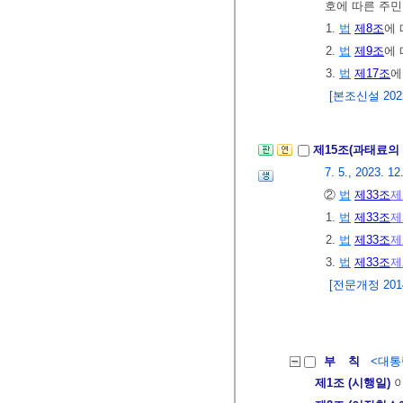
호에 따른 주민
1.
법
제8조
에
2.
법
제9조
에
3.
법
제17조
에
[본조신설 2022.
제15조(과태료의
7. 5., 2023. 12
②
법
제33조
제
1.
법
제33조
제
2.
법
제33조
제
3.
법
제33조
제
[전문개정 2014.
부 칙
<대통령
제1조 (시행일)
이