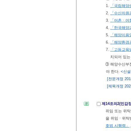
1.
「국립해양생
2.
「수산자원
3.
「어촌ㆍ어
4.
「한국해양
5.
「해양이용
6.
「해양환경
7.
「고등교육
치되어 있는
③ 해양수산부장
야 한다.
<신설 2
[전문개정 2014.
[제목개정 2024.
제14조의2(민감
위임 또는 위탁
을 위임ㆍ위탁받
호법 시행령」