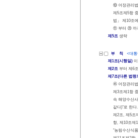
⑩ 어장관리법
제5조제5항 
법」 제10조
⑪ 부터 ⑳ 까
제5조
생략
부 칙
<대통령
제1조(시행일)
이
제2조
부터 제6
제7조(다른 법령
㊺ 어장관리법
제3조제1항 
속 해양수산사
같다)”로 한다.
제2조, 제5조
항, 제10조제
“농림수산식품
제11조제2항,