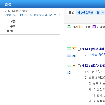
서 그 이행기간
법령
어장관리법 시행령
본문
제정·개정이유
별표·
[시행 2025. 10. 23.] [대통령령 제35826호, 2025. 10. 21., 일부개정]
제12조의2(이행
본문
하여 산정한다
부칙
판례
연혁
위임행
② 제1항 전단
별표
[본조신설 2023.
제13조(어장정
다.
<개정 2022.
제13조의2(어장
하는 경우”란 
1.
별표 2
제2호
한 등록 기
가. 어장정
라 한다)
나. 어장정