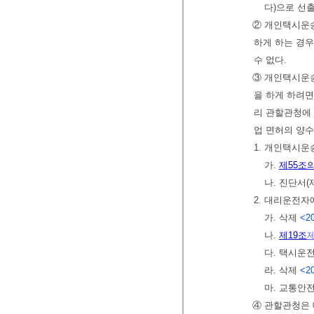
다)으로 선
② 개인택시운
하게 하는 경우
수 없다.
③ 개인택시운송
을 하게 하려
리 관할관청에 
업 면허의 양수
1. 개인택시운
가.
제55조의
나. 진단서
2. 대리운전자
가. 삭제
<20
나.
제19조
다. 택시운
라. 삭제
<20
마. 교통안
④ 관할관청은