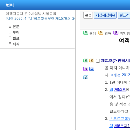
법령
보호의 필요성
여객자동차 운수사업법 시행규칙
인정하는 사유
본문
제정·개정이유
별표·
[시행 2026. 4. 7.] [국토교통부령 제1576호, 2026. 4. 7., 일부개정]
의 관할관청에
본문
② 제1항에 
부칙
판례
연혁
위임행
한 관할관청과
별표
여객
면허를 할 수 
서식
제21조(개인택
을 하지 아니하
다.
<개정 2012. 
1. 1년 이내
2.
법
제53조
에
에서 같다)으
용 및 적정 
필요하다고 
3.
「도로교통
령
제6조
제