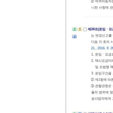
② 여객자동차운
니한 사항에 
제28조(운임ㆍ요
는 변경신고를
다음 각 호의 
21., 2016. 9. 2
1. 운임ㆍ요금
2. 택시요금미
및 모범형 
3. 운임구간을
② 제1항에 따
③ 관할관청은
율의 범위에 맞
송사업자에게 