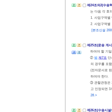
제24조의2(수송
는 다음 각 호
1. 사업구역
2. 사업구역
[본조신설 2009.
제25조(운송 개
하여야 할 기일
②
법
제7조
단
의 경우를 포
(전자문서로 
하여야 한다.
③ 관할관청은 
고 인정되면 3
28.>
제26조(수송시설