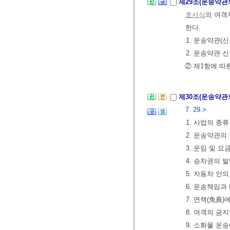
제29조(운송약관
호서식
의 여객
한다.
1. 운송약관(
2. 운송약관 
② 제1항에 따
제30조(운송약관
7. 29.>
1. 사업의 종류
2. 운송약관의
3. 운임 및 
4. 승차권의 
5. 자동차 안
6. 운송책임과
7. 면책(免責)
8. 여객의 금
9. 소화물 