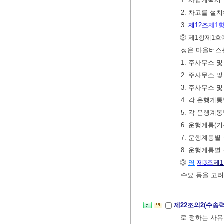
1. 사업계획서
2. 차고를 설
3.
제12조
제1
② 제1항제1호
정은 마을버스
1. 주사무소 
2. 주사무소
3. 주사무소 
4. 각 운행계
5. 각 운행계
6. 운행계통(
7. 운행계통별
8. 운행계통별
③
영
제3조
제
수요 등을 고려
제22조의2(수송
로 정하는 사유