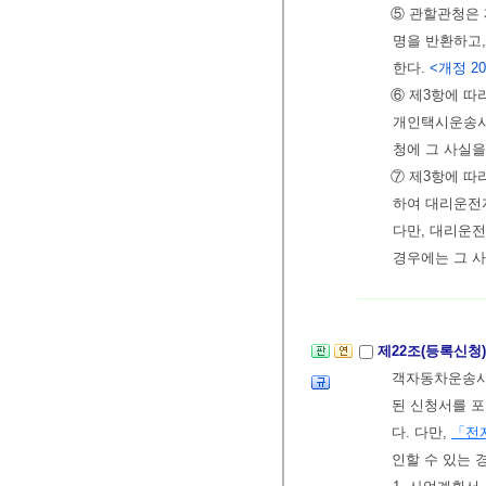
⑤ 관할관청은
명을 반환하고
한다.
<개정 202
⑥ 제3항에 
개인택시운송사
청에 그 사실을
⑦ 제3항에 따
하여 대리운전
다만, 대리운
경우에는 그 사
제22조(등록신청
객자동차운송사
된 신청서를 포
다. 다만,
「전
인할 수 있는 