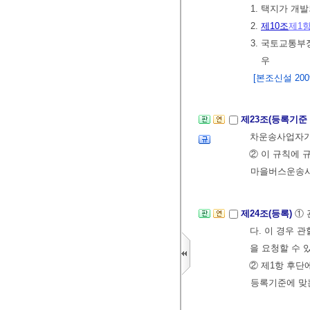
1. 택지가 개
2.
제10조
제1
3. 국토교통
우
[본조신설 2009.
제23조(등록기준
차운송사업자가
② 이 규칙에 
마을버스운송사
제24조(등록)
①
다. 이 경우
을 요청할 수 
② 제1항 후단
등록기준에 맞