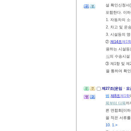
설 확인신청서(
포함한다. 이하
1. 자동차의 
2. 차고 및 
3. 시설등의 
②
제14조
제1
용하는 시설등
식
의 수송시설
③ 제1항 및 
을 통하여 확인
제27조(운임ㆍ요
법
제8조
제1항
목부터 다목
까
른 연합회(이하
을 적은 서류를
10. 1.>