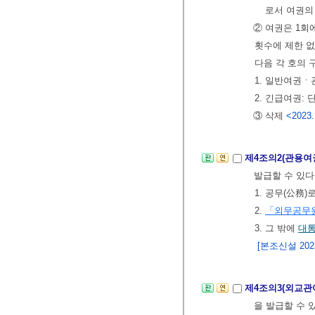
로서 여권의
② 여권은 1회
횟수에 제한 없
다음 각 호의 
1. 일반여권
2. 긴급여권:
③ 삭제
<2023.
제4조의2(관용여
발급할 수 있다
1. 공무(公務
2.
「외무공무
3. 그 밖에
대
[본조신설 2023.
제4조의3(외교
을 발급할 수 