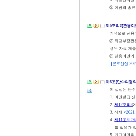
② 여권의 종류
제5조의2(관용여
기적으로 관용
② 외교부장관은
경우 자료 제출
③ 관용여권의 
[본조신설 2023.
제6조(단수여권의
이 설정된 단수
1. 여권발급 
2.
제12조의3
에
3. 삭제
<2021.
4.
제11조
제2
할 필요가 
5. 긴급여권을