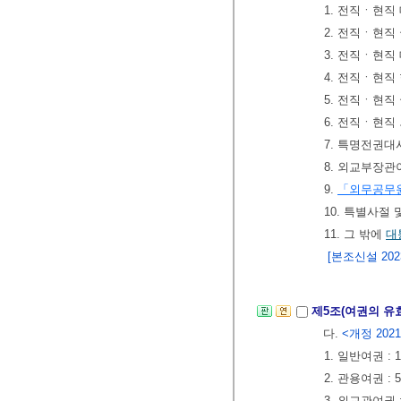
1. 전직ㆍ현직
2. 전직ㆍ현직
3. 전직ㆍ현직
4. 전직ㆍ현
5. 전직ㆍ현직
6. 전직ㆍ현직
7. 특명전권
8. 외교부장관
9.
「외무공무
10. 특별사절
11. 그 밖에
대
[본조신설 2023.
제5조(여권의 유
다.
<개정 2021.
1. 일반여권 : 
2. 관용여권 : 
3. 외교관여권 