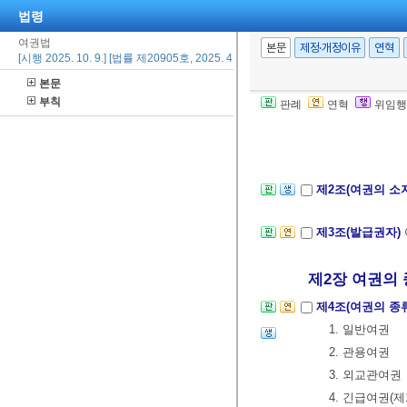
법령
여권법
본문
제정·개정이유
연혁
[시행 2025. 10. 9.] [법률 제20905호, 2025. 4. 8., 일부개정]
본문
제1장 총칙
부칙
판례
연혁
위임행
제1조(목적)
이 
요한 사항을 
제2조(여권의 소
제3조(발급권자)
제2장 여권의 종
제4조(여권의 종
1. 일반여권
2. 관용여권
3. 외교관여권
4. 긴급여권(