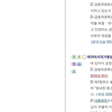
② 금융위원회
지하고 있는지
③ 금융위원회
약을 체결ㆍ유
고 인정하는 
자료의 제공을
[본조신설 2010.
제18조의3(가맹
에 있어서 공
② 금융위원회
하여야 한다
.
③ 제1항에도
하 “영세한 
다.
<개정 2016.
④
대통령령
으
상의 우월적 지