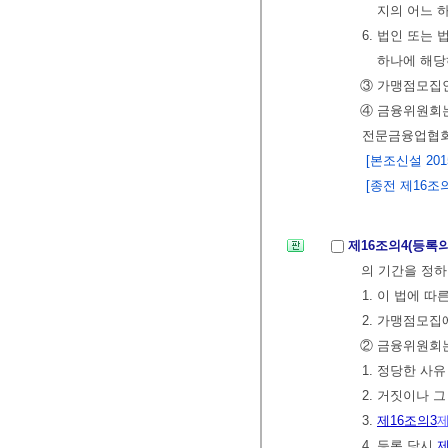
지의 어느 
6. 법인 또는
하나에 해당
③ 가맹점모집
④ 금융위원회는
전문금융업협회
[본조신설 2015.
[종전 제16조의3
제16조의4(등록의
의 기간을 정하
1. 이 법에 
2. 가맹점모집
② 금융위원회는
1. 정당한 사
2. 거짓이나 
3.
제16조의3
제
4. 등록 당시
제