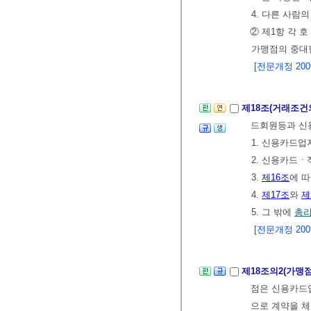
4. 다른 사람
② 제1항 각 
가맹점의 중대
[전문개정 2009.
제18조(거래조건
드회원등과 신
1. 신용카드
2. 신용카드
3.
제16조
에 
4.
제17조
와
제
5. 그 밖에
총
[전문개정 2009.
제18조의2(가맹점
점은 신용카드업
으로 계약을 체