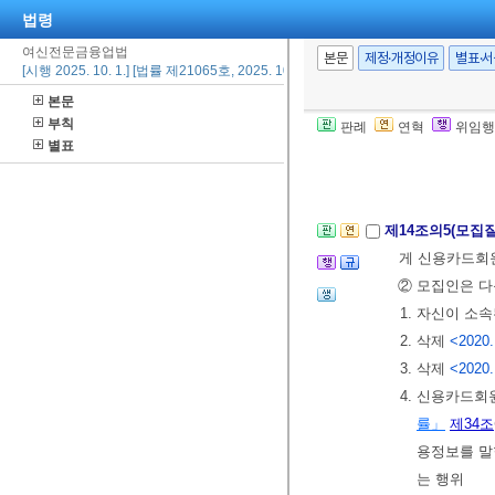
법령
4. 정당한 사
여신전문금융업법
③ 금융위원회는
본문
제정·개정이유
별표·
[시행 2025. 10. 1.] [법률 제21065호, 2025. 10. 1., 타법개정]
明)을 위한 의
본문
④ 금융위원회는
부칙
판례
연혁
위임행
로 그 뜻을 모
별표
[전문개정 2009.
제14조의5(모집
게 신용카드회원
② 모집인은 다
1. 자신이 
2. 삭제
<2020.
3. 삭제
<2020.
4. 신용카드회
률」
제34조
용정보를 말
는 행위