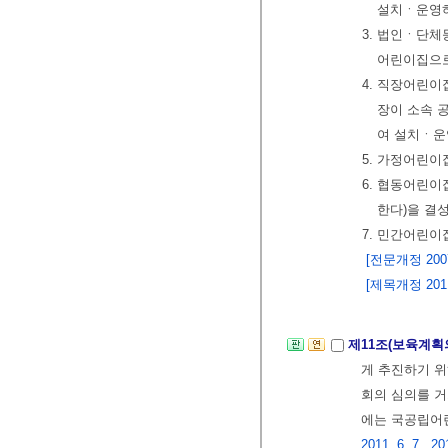
설치ㆍ운영
3. 법인ㆍ단
어린이집으
4. 직장어린
장이 소속 
여 설치ㆍ운
5. 가정어린이
6. 협동어린이
한다)을 결
7. 민간어린이
[전문개정 2007.
[제목개정 2011.
제11조(보육계획
게 추진하기 
회의 심의를 거
에는 국공립어
2011. 6. 7., 20