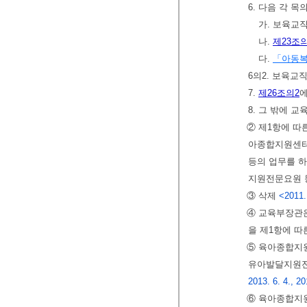
6. 다음 각 
가. 보육교
나.
제23조의
다.
「아동
6의2. 보육교
7.
제26조의2
에
8. 그 밖에 
② 제1항에 
아종합지원센터
등의 업무를 
지원전문요원 
③ 삭제
<2011.
④ 교육부장관
을 제1항에 
⑤ 육아종합지
유아발달지원전
2013. 6. 4., 20
⑥ 육아종합지