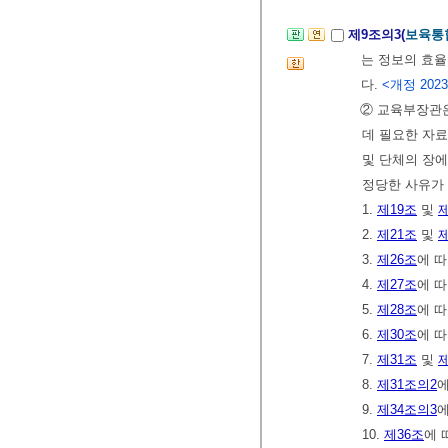
제9조의3(
보육통
는 정보의 효
다.
<개정 2023.
② 교육부장관
데 필요한 자료
및 단체의 장에
정당한 사유가
1.
제19조
및
제
2.
제21조
및
제
3.
제26조
에 
4.
제27조
에 
5.
제28조
에 
6.
제30조
에 
7.
제31조
및
제
8.
제31조의2
에
9.
제34조의3
에
10.
제36조
에 