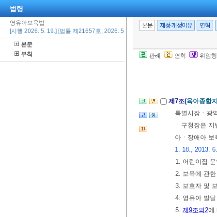
법령
육전문가, 어린
영유아보육법
구성한다.
<개정
본문
제정·개정이유
연혁
[시행 2026. 5. 19.] [법률 제21657호, 2026. 5. 19., 일부개정]
③ 교육부장관
본문
있다.
<신설 202
부칙
판례
연혁
위임행
④ 보육정책위
[전문개정 2007.
제7조(
육아종합
특별시장ㆍ광역
ㆍ구청장은 지
아ㆍ장애아 보
1. 18., 2013. 6
1. 어린이집 
2. 보육에 관
3. 보호자 및
4. 영유아 발
5.
제9조의2
에