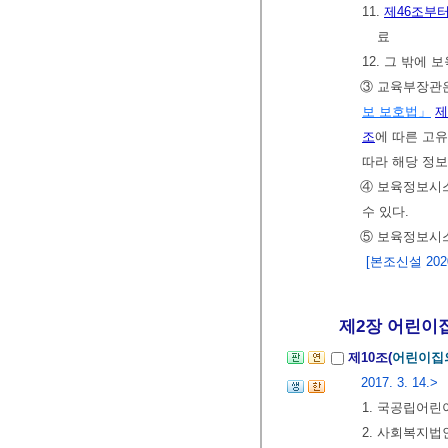
11.
제46조부터
료
12. 그 밖에
③ 교육부장관
보 보호법」
제
조
에 따른 고
따라 해당 정
④ 보육정보시
수 있다.
⑤ 보육정보시
[본조신설 2020.
제2장 어린이집
제10조(
어린이집
2017. 3. 14.>
1. 국공립어
2. 사회복지법