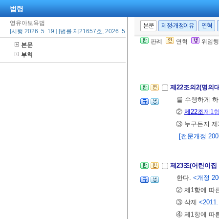
⑤
제51조의2
제
법령
보육자격증 교
영유아보육법
본문
제정·개정이유
연혁
[시행 2026. 5. 19.] [법률 제21657호, 2026. 5. 19., 일부개정]
⑥ 보육자격증
판례
연혁
위임행
본문
[전문개정 2007.
부칙
[제목개정 2011.
제22조의2(명의
를 수행하게 하
②
제22조
제1
③ 누구든지 제
[전문개정 2007.
제23조(어린이집
한다.
<개정 2008.
② 제1항에 
③ 삭제
<2011.
④ 제1항에 따