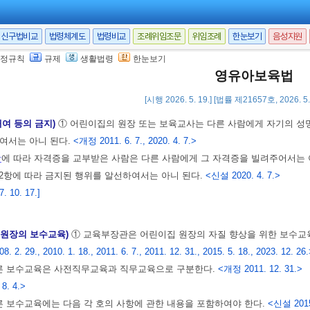
1항
제2호
에 따라 보육자격증 교부등에 관한 업무를 위탁받은 공공 또는 민간
부등에 필요한 경비에 직접 충당할 수 있다.
<신설 2011. 6. 7., 2011. 8. 4., 202
신구법비교
법령체계도
법령비교
조례위임조문
위임조례
한눈보기
음성지원
 교부등에 필요한 사항은
교육부령
으로 정한다.
<개정 2008. 2. 29., 2010. 1. 18.
정규칙
규제
생활법령
한눈보기
 10. 17.]
영유아보육법
 6. 7.]
[시행 2026. 5. 19.] [법률 제21657호, 2026. 
대여 등의 금지)
① 어린이집의 원장 또는 보육교사는 다른 사람에게 자기의 성
여서는 아니 된다.
<개정 2011. 6. 7., 2020. 4. 7.>
항
에 따라 자격증을 교부받은 사람은 다른 사람에게 그 자격증을 빌려주어서는 
2항에 따라 금지된 행위를 알선하여서는 아니 된다.
<신설 2020. 4. 7.>
 10. 17.]
 원장의 보수교육)
① 교육부장관은 어린이집 원장의 자질 향상을 위한 보수교
 2. 29., 2010. 1. 18., 2011. 6. 7., 2011. 12. 31., 2015. 5. 18., 2023. 12. 26
따른 보수교육은 사전직무교육과 직무교육으로 구분한다.
<개정 2011. 12. 31.>
 8. 4.>
른 보수교육에는 다음 각 호의 사항에 관한 내용을 포함하여야 한다.
<신설 2015. 