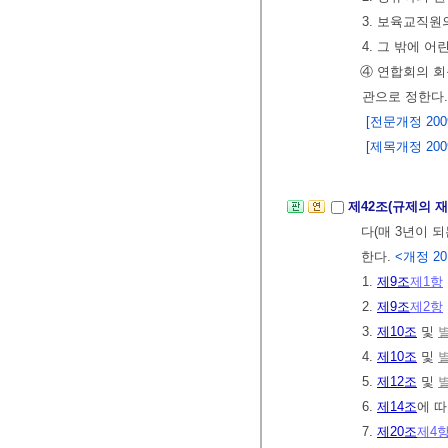
3. 보육교직원
4. 그 밖에 
④ 연합회의 회
관으로 정한다
[전문개정 2009.
[제목개정 2009. 
제42조(규제의 
다(매 3년이 
한다.
<개정 2015.
1.
제9조
제1항
2.
제9조
제2항
3.
제10조
및
별
4.
제10조
및
별
5.
제12조
및
별
6.
제14조
에 따
7.
제20조
제4