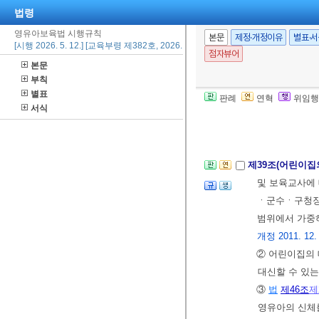
법령
제18호의2서식
제출하여야 한
영유아보육법 시행규칙
본문
제정·개정이유
별표·
[시행 2026. 5. 12.] [교육부령 제382호, 2026. 5. 8., 일부개정]
② 제1항에 따
점자뷰어
본문
치ㆍ운영한 자
부칙
확인하여
별지
별표
판례
연혁
위임행
2024. 6. 27.>
서식
[본조신설 2015.
제39조(어린이집
및 보육교사에
ㆍ군수ㆍ구청장은
범위에서 가중하
개정 2011. 12. 8.
② 어린이집의 
대신할 수 있는
③
법
제46조
제
영유아의 신체를