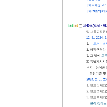
[제목개정 2012.
[제39조의3에서 
제40조(도서ㆍ벽
및 보육교직원의
12. 8., 2024. 2
1.
「도서ㆍ벽
2. 행정구역상
3. 그 밖에
교
② 특별자치
벽지ㆍ농어촌 
ㆍ운영기준 및
2024. 2. 8., 20
1.
별표 1
제2호
2.
별표 2
제1호
3.
별표 8
제2호
관이 정하는