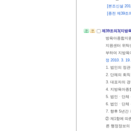
[본조신설 2015.
[종전 제39조의
제39조의3(지
방육아종합지원
지원센터 위탁신
부하여 지방육
정 2010. 3. 19.,
1. 법인의 정
2. 단체의 회
3. 대표자의 
4. 지방육아종
5. 법인ㆍ단체
6. 법인ㆍ단체
7. 향후 5
② 제1항에 
른 행정정보의