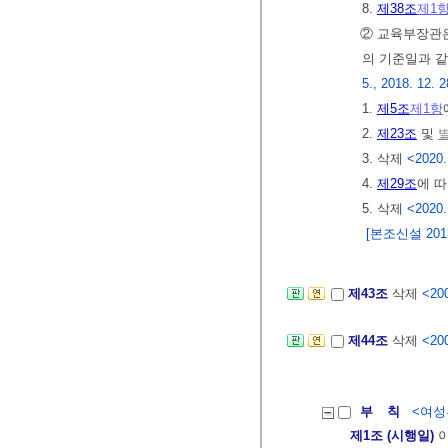
8.
제38조
제1
② 교육부장관은
의 기준일과 같
5., 2018. 12. 2
1.
제5조
제1항
2.
제23조
및
별
3. 삭제
<2020.
4.
제29조
에 따
5. 삭제
<2020.
[본조신설 2013.
제43조
삭제
<200
제44조
삭제
<200
부 칙
<여성부
제1조 (시행일)
이