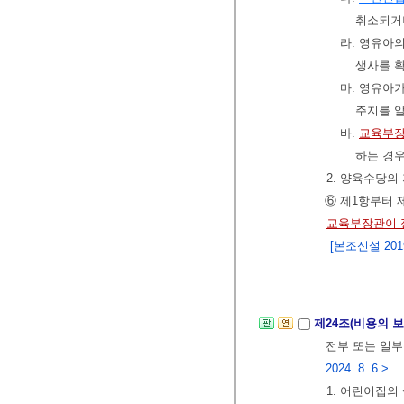
취소되
라. 영유아
생사를 확
마. 영유아
주지를 알
바.
교육부장
하는 경
2. 양육수당의
⑥ 제1항부터 
교육부장관이 
[본조신설 2019.
제24조(비용의 
전부 또는 일부
2024. 8. 6.>
1. 어린이집의