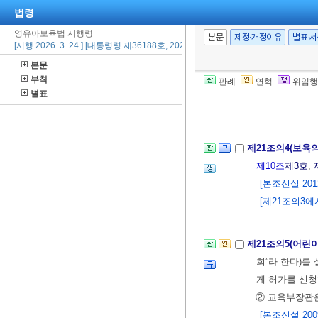
법령
5. 시간제보육
영유아보육법 시행령
하는 등 시
본문
제정·개정이유
별표·
[시행 2026. 3. 24.] [대통령령 제36188호, 2026. 3. 24., 일부개정]
6. 시간제보
본문
[본조신설 2013.
부칙
판례
연혁
위임행
[제목개정 2019.
별표
[종전 제21조의3
제21조의4(보육
제10조
제3호
,
[본조신설 2012.
[제21조의3에서
제21조의5(어린
회”라 한다)를
게 허가를 신청
② 교육부장관은
[본조신설 2009.