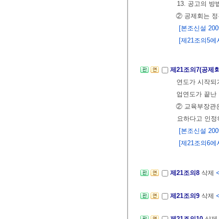
13. 공고의 
② 공제회는 
[본조신설 2009.
[제21조의5에서
제21조의7(공제
연도가 시작되기
업연도가 끝난
② 교육부장관은
요하다고 인정
[본조신설 2009.
[제21조의6에서
제21조의8
삭제
<
제21조의9
삭제
<
제21조의10
삭