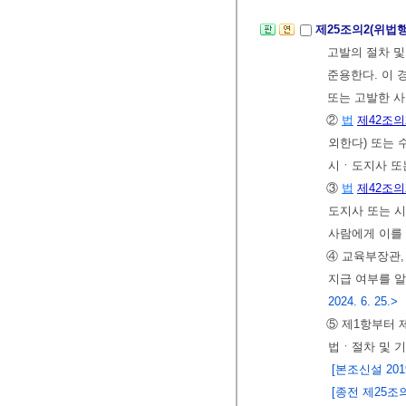
제25조의2(위법
고발의 절차 
준용한다. 이 경
또는 고발한 사
②
법
제42조의
외한다) 또는 
시ㆍ도지사 또
③
법
제42조의
도지사 또는 
사람에게 이를
④ 교육부장관,
지급 여부를 알
2024. 6. 25.>
⑤ 제1항부터 
법ㆍ절차 및 
[본조신설 2019.
[종전 제25조의