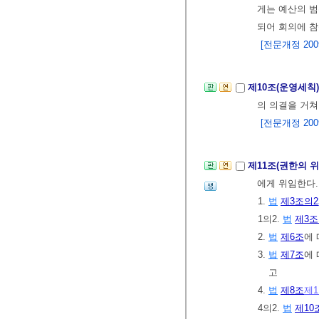
게는 예산의 범
되어 회의에 
[전문개정 2009.
제10조(운영세칙
의 의결을 거쳐
[전문개정 2009.
제11조(권한의 
에게 위임한다
1.
법
제3조의2
1의2.
법
제3조
2.
법
제6조
에
3.
법
제7조
에
고
4.
법
제8조
제
4의2.
법
제10