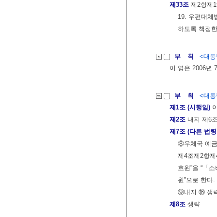
제33조
제2항제1
19. 우편대
하도록 책정한
부 칙
<대통령
이 영은 2006년
부 칙
<대통령
제1조 (시행일)
이
제2조
내지 제6조
제7조 (다른 법령
⑧우체국 예금
제4조제2항제
호원”을 “「
원”으로 한다.
⑨내지 ⑯ 생
제8조
생략