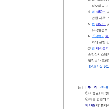
정보와 피보
4.
법
제50조
관한 사무:
5.
법
제50조
유식별정보
6.
「상법」
제
자에 관한 
②
법
제45조의
손전산시스템의
별정보가 포함된
[본조신설 2015.
부 칙
<대통령
①(시행일) 이 영
②(다른 법령의
제33조
제1항제4