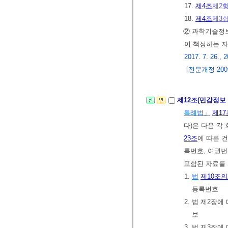
17.
제4조
제2
18.
제4조
제3
② 과학기술
이 책정하는 
2017. 7. 26., 2
[전문개정 2009.
제12조(민감정보
특례법」
제17
다)은 다음 각
23조
에 따른 
록번호, 여권번
포함된 자료를 
1.
법
제10조의
등록번호
2. 법 제2장
보
3. 법 제3장