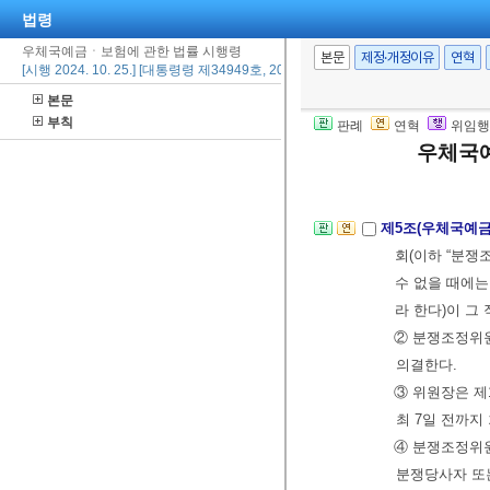
법령
우체국예금ㆍ보험에 관한 법률 시행령
본문
제정·개정이유
연혁
[시행 2024. 10. 25.] [대통령령 제34949호, 2024. 10. 22., 일부개정]
제4조의2(실손전
본문
업법」
제102
부칙
판례
연혁
위임행
는 경우 위탁계
우체국
[본조신설 2024.
제5조(우체국예
회(이하 “분쟁
수 없을 때에는
라 한다)이 그
② 분쟁조정위원
의결한다.
③ 위원장은 제
최 7일 전까지
④ 분쟁조정위원
분쟁당사자 또는