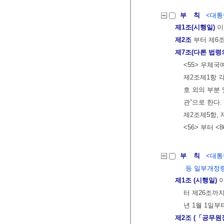
부 칙
<대통령
제1조(시행일)
이
제2조
부터 제6
제7조(다른 법령
<55> 우체
제2조제1항 각
호 외의 부분 
관”으로 한다.
제2조제5항, 
<56> 부터 <
부 칙
<대통령
등 일부개정
제1조 (시행일)
이
터 제26조까지
년 1월 1일부
제2조 (「공무원