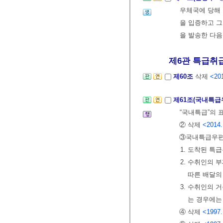
우체국에 당해
을 입증하고 그
을 발송한 다음
제6관 특급취
제60조
삭제
<201
제61조(국내특급
“국내특급”의 
② 삭제
<2014.
③국내특급우편
1. 도착된 특
2. 수취인의 
따른 배달의
3. 수취인의
는 경우에는
④ 삭제
<1997.