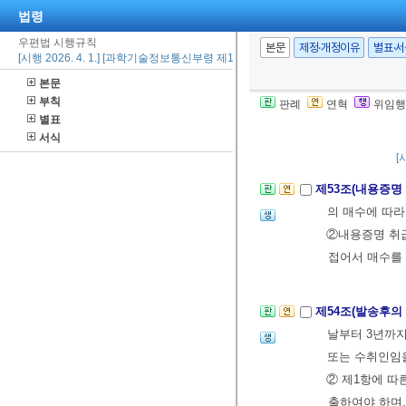
법령
을 겹쳐서 같은
우편법 시행규칙
12. 4., 2022. 1
본문
제정·개정이유
별표·
[시행 2026. 4. 1.] [과학기술정보통신부령 제154호, 2025. 8. 18., 일부개정]
④제1항부터 제
본문
인이 수취인 
부칙
판례
연혁
위임행
⑤ 제1항부터
별표
에 대한 내용
서식
[
제53조(내용증명
의 매수에 따라
②내용증명 취
접어서 매수를
제54조(발송후의
날부터 3년까
또는 수취인임
② 제1항에 따
출하여야 하며,