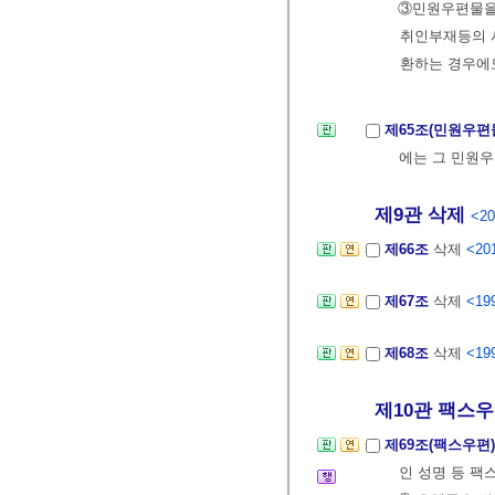
③민원우편물을
취인부재등의 
환하는 경우에
제65조(민원우편
에는 그 민원
제9관 삭제
<20
제66조
삭제
<201
제67조
삭제
<199
제68조
삭제
<199
제10관 팩스
제69조(팩스우편
인 성명 등 팩