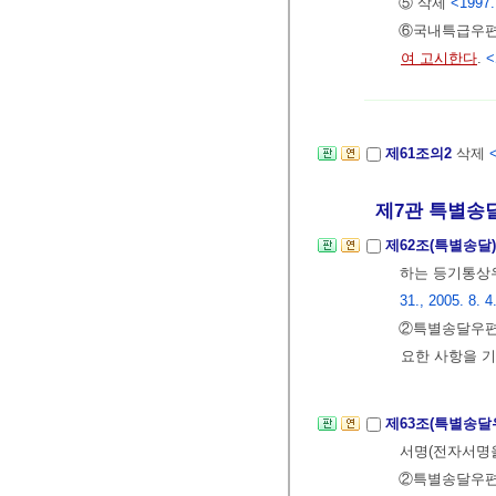
⑤ 삭제
<1997.
⑥국내특급우편
여 고시한다
.
<
제61조의2
삭제
<
제7관 특별송
제62조(특별송달
하는 등기통상
31., 2005. 8. 4
②특별송달우편물
요한 사항을 
제63조(특별송달
서명(전자서명을
②특별송달우편물