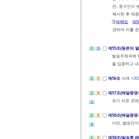
만, 청구인이
복사한 후 재증
③
제49조
ㆍ
제5
관하여 이를 준
제55조(등본의 
발송우체국에 
을 입증하고 내
제56조
삭제
<201
제57조(배달증명
보기 쉬운 곳에
제58조(배달증명
다만, 발송인이
제59조(발송후 