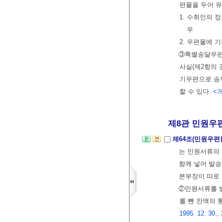
편물을 두어 유
1. 수취인의 
우
2. 우편물에 
③특별송달우편
사실(제2항의 
기우편으로 송
할 수 있다.
<개
제8관 민원우
제64조(민원우편
는 민원서류의
함께 넣어 발송
본부장이 따로
②민원서류를 
를 뺀 잔액의
1995. 12. 30., 