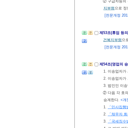
② 구급차등의 
지부령
으로 정
[전문개정 2011.
제53조(휴업 등의
건복지부령
으로
[전문개정 2011.
제54조(영업의 
1. 이송업자가
2. 이송업자가
3. 법인인 이
② 다음 각 호
승계한다.
<개정
1.
「민사집행
2.
「채무자 회
3.
「국세징수