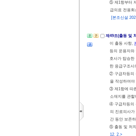
⑤ 제1항부터 
급의료 전용회
[본조신설 2025.
제49조(출동 및 
이 출동 사항,
등의 운용자와 
호사가 탑승한 
한 응급구조사
② 구급차등의
을 작성하여야
③ 제1항에 따
소재지를 관할
④ 구급차등의 
의 진료의사가
간 동안 보존하
⑤ 출동 및 처
12. 2.>