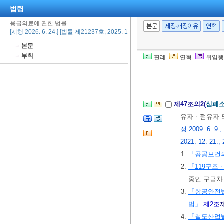
법령
관리 및 제2
응급의료에 관한 법률
28., 2021. 3. 2
본문
제정·개정이유
연혁
[시행 2026. 6. 24.] [법률 제21237호, 2025. 12. 23., 일부개정]
④ 제2항제3호
본문
보를 수집하도록
부칙
판례
연혁
위임행
정보 보호법」
[전문개정 2011.
제47조의2(
심폐소
유자ㆍ점유자 
정 2009. 6. 9., 
2021. 12. 21., 
1.
「공공보건의
2.
「119구조
중인 구급차
3.
「항공안전
법」
제2조
4.
「철도산업