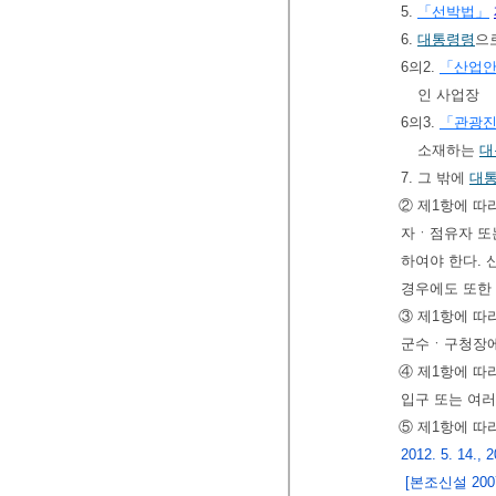
5.
「선박법」
6.
대통령령
으
6의2.
「산업
인 사업장
6의3.
「관광
소재하는
대
7. 그 밖에
대
② 제1항에 따
자ㆍ점유자 또
하여야 한다.
경우에도 또한
③ 제1항에 따
군수ㆍ구청장에
④ 제1항에 따
입구 또는 여러
⑤ 제1항에 따
2012. 5. 14., 2
[본조신설 2007.