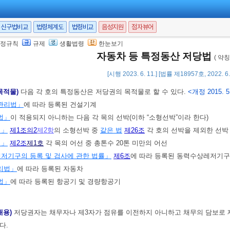
을 쉽게 하고, 저당권자ㆍ저당권설정자 및 소유자의 권익을 균형 있게 보호함
신구법비교
법령체계도
법령비교
음성지원
점자뷰어
법에서 사용하는 용어의 뜻은 다음과 같다.
<개정 2015. 5. 18.>
정규칙
규제
생활법령
한눈보기
”이란 등록의 대상이 되는 건설기계, 소형선박, 자동차, 항공기, 경량항공기를 말
자동차 등 특정동산 저당법
( 약
청”이란 특정동산에 대한 저당권의 설정등록ㆍ변경등록ㆍ이전등록 및 말소등록 업
[시행 2023. 6. 11.] [법률 제18957호, 2022. 
목적물)
다음 각 호의 특정동산은 저당권의 목적물로 할 수 있다.
<개정 2015. 5. 
관리법」
에 따라 등록된 건설기계
법」
이 적용되지 아니하는 다음 각 목의 선박(이하 “소형선박”이라 한다)
법」
제1조의2
제2항
의 소형선박 중
같은 법
제26조
각 호의 선박을 제외한 선박
법」
제2조
제1호
각 목의 어선 중 총톤수 20톤 미만의 어선
저기구의 등록 및 검사에 관한 법률」
제6조
에 따라 등록된 동력수상레저기구
리법」
에 따라 등록된 자동차
법」
에 따라 등록된 항공기 및 경량항공기
내용)
저당권자는 채무자나 제3자가 점유를 이전하지 아니하고 채무의 담보로
다.