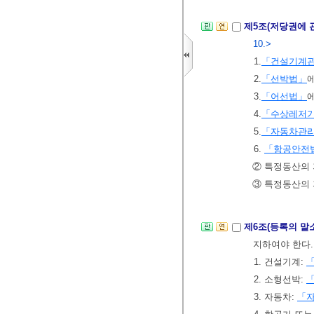
제5조(저당권에 
10.>
1.
「건설기계
2.
「선박법」
3.
「어선법」
4.
「수상레저기
5.
「자동차관
6.
「항공안전
② 특정동산의 
③ 특정동산의 
제6조(등록의 말
지하여야 한다.
1. 건설기계:
2. 소형선박:
3. 자동차:
「