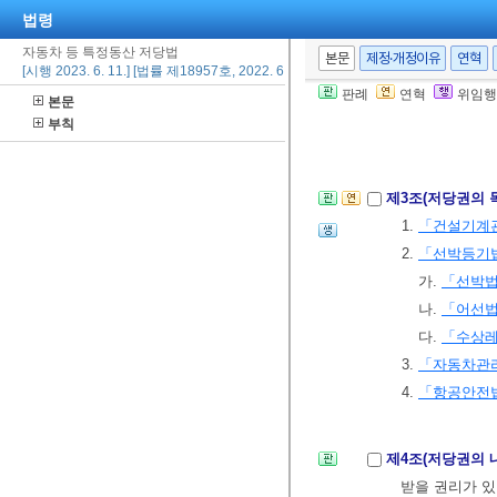
법령
따른 자금 융통
자동차 등 특정동산 저당법
본문
제정·개정이유
연혁
[시행 2023. 6. 11.] [법률 제18957호, 2022. 6. 10., 타법개정]
제2조(정의)
이 
판례
연혁
위임행
본문
1. “특정동산
부칙
2. “등록관
제3조(저당권의 
1.
「건설기계
2.
「선박등기
가.
「선박
나.
「어선
다.
「수상레
3.
「자동차관
4.
「항공안전
제4조(저당권의 
받을 권리가 있