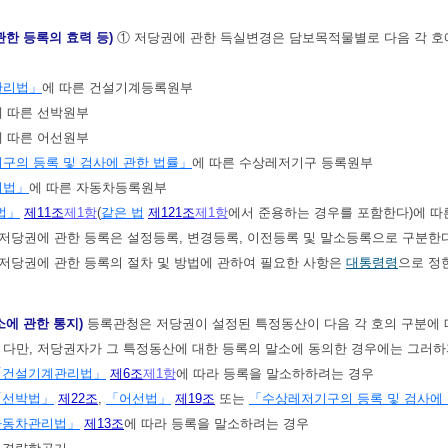
관한 등록의 효력 등)
① 저당권에 관한 득실변경은 담보목적물별로 다음 각 호
관리법」
에 따른 건설기계등록원부
에 따른 선박원부
에 따른 어선원부
구의 등록 및 검사에 관한 법률」
에 따른 수상레저기구 등록원부
리법」
에 따른 자동차등록원부
법」
제11조
제1항
(
같은 법
제121조
제1항
에서 준용하는 경우를 포함한다)에 따
저당권에 관한 등록은 설정등록, 변경등록, 이전등록 및 말소등록으로 구분한다
저당권에 관한 등록의 절차 및 방법에 관하여 필요한 사항은
대통령령
으로 정
소에 관한 통지)
등록관청은 저당권이 설정된 특정동산이 다음 각 호의 구분에 
 다만, 저당권자가 그 특정동산에 대한 등록의 말소에 동의한 경우에는 그러
「건설기계관리법」
제6조
제1항
에 따라 등록을 말소하하려는 경우
「선박법」
제22조
,
「어선법」
제19조
또는
「수상레저기구의 등록 및 검사에
자동차관리법」
제13조
에 따라 등록을 말소하려는 경우