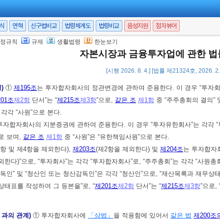
의 사원총회는 출석한 사원의 의결권의 과반수와 발행된 지분증권 총수의 4분의
한 사원총회의 결의사항에 대하여는 출석한 사원의 의결권의 과반수와 발행된 
서식
연혁
신구법비교
법령체계도
법령비교
음성지원
점자뷰어
항
ㆍ제4항 및 제6항부터 제10항까지의 규정은 투자합자회사의 사원총회에 관하
정규칙
규제
생활법령
한눈보기
투자합자회사의 업무집행사원”으로, “투자신탁재산”은 “투자합자회사재산”으로, “수익
자본시장과 금융투자업에 관한 
수익자총회”는 각각 “사원총회”로, “수익자명부”는 “사원명부”로, “좌수”는 각각 “수
[시행 2026. 8. 4.] [법률 제21324호, 2026. 
정)
①
제195조
는 투자합자회사의 정관변경에 관하여 준용한다. 이 경우 “투자회
01조
제2항
단서”는 “
제215조
제3항
”으로,
같은 조
제1항
중 “주주총회의 결의” 
는 각각 “사원”으로 본다.
투자합자회사의 지분증권에 관하여 준용한다. 이 경우 “투자유한회사”는 각각 “
로 보며,
같은 조
제1항
중 “사원”은 “유한책임사원”으로 본다.
3항 및 제4항을 제외한다),
제203조
(제2항을 제외한다) 및
제204조
는 투자합자회
한다)”으로, “투자회사”는 각각 “투자합자회사”로, “주주총회”는 각각 “사원총회
독인” 및 “청산인 또는 청산감독인”은 각각 “청산인”으로, “재산목록과 재무상
태표를 작성하여 그 등본을”로, “
제201조
제2항
단서”는 “
제215조
제3항
”으로,
」과의 관계)
① 투자합자회사에
「상법」
을 적용함에 있어서
같은 법
제200조