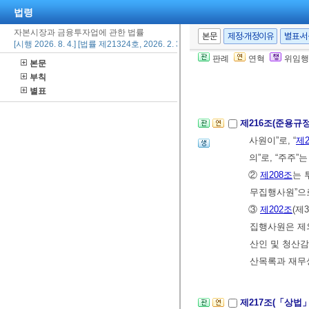
③ 투자합자회사
법령
에 정관으로 정
자본시장과 금융투자업에 관한 법률
본문
제정·개정이유
별표·
[시행 2026. 8. 4.] [법률 제21324호, 2026. 2. 3., 일부개정]
④
제190조
제3
판례
연혁
위임행
본문
자”는 각각 “
부칙
“사원”으로, “
별표
제216조(준용규
사원이”로, “
제2
의”로, “주주”
②
제208조
는 
무집행사원”으
③
제202조
(제
집행사원은 제외
산인 및 청산감
산목록과 재무상
제217조(「상법