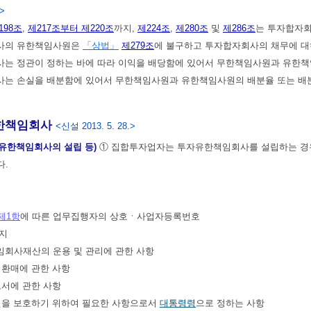
.>
198조
,
제217조부터 제220조
까지,
제224조
,
제280조
및
제286조
는 투자합자회
사의 유한책임사원은
「상법」
제279조
에 불구하고 투자합자회사의 채무에 대
는 정관이 정하는 바에 따라 이익을 배당함에 있어서 무한책임사원과 유한책임
사는 손실을 배분함에 있어서 무한책임사원과 유한책임사원의 배분율 또는 배분
한책임회사
<신설 2013. 5. 28.>
자유한책임회사의 설립 등)
① 집합투자업자는 투자유한책임회사를 설립하는 경우
다.
제1항
에 따른 업무집행자의 상호ㆍ사업자등록번호
재지
임회사재산의 운용 및 관리에 관한 사항
및 환매에 관한 사항
보고서에 관한 사항
사원을 보호하기 위하여 필요한 사항으로서
대통령령
으로 정하는 사항