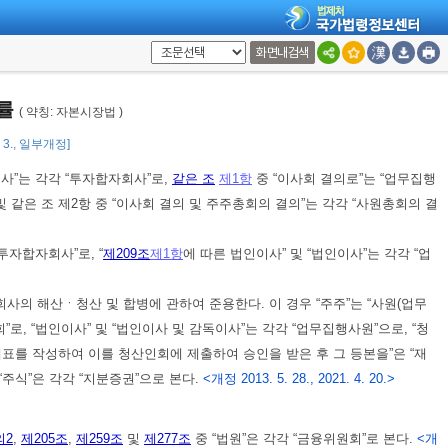
 1 이상의 수로 결의한다. 다만, 이 법에서 정한 사원총회의 결의사항 외
지분증권총수의 5분의 1 이상의 수로 결의할 수 있다.
<개정 2013. 5. 28.>
화면내검색
여 준용한다. 이 경우 “투자신탁을 설정한 집합투자업자” 및 “집합투자업
증권”은 각각 “지분증권”으로, “총좌수”는 각각 “총수”로, “수익자”는 각각
법률
( 약칭: 자본시장법 )
”로 보고, 같은 조 제8항 중 “제5항”은 “제3항”으로 본다.
<개정 2013. 5. 28.>
2. 3., 일부개정]
사”는 각각 “투자합자회사”로,
같은 조
제1항
중 “이사회 결의로”는 “업무집행
및 같은 조 제2항 중 “이사회 결의 및 주주총회의 결의”는 각각 “사원총회의 결
투자합자회사”로, “
제209조
제1항
에 따른 법인이사” 및 “법인이사”는 각각 “업
사의 해산ㆍ청산 및 합병에 관하여 준용한다. 이 경우 “주주”는 “사원(업무
”로, “법인이사” 및 “법인이사 및 감독이사”는 각각 “업무집행사원”으로, “청
태표를 작성하여 이를 청산인회에 제출하여 승인을 받은 후 그 등본을”은 “재
 “주식”은 각각 “지분증권”으로 본다.
<개정 2013. 5. 28., 2021. 4. 20.>
의2
,
제205조
,
제259조
및
제277조
중 “법원”은 각각 “금융위원회”로 본다.
<개