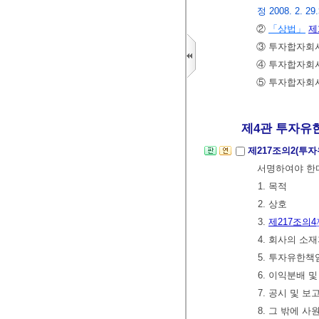
정 2008. 2. 29
②
「상법」
제
③ 투자합자회
④ 투자합자회사
⑤ 투자합자회
제4관 투자유
제217조의2(투
서명하여야 한
1. 목적
2. 상호
3.
제217조의4
4. 회사의 소
5. 투자유한책
6. 이익분배 
7. 공시 및 
8. 그 밖에 