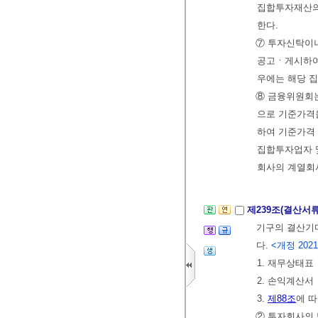
집합투자재산의
한다.
⑦ 투자신탁이
공고ㆍ게시하여
우에는 해당 
⑧ 금융위원회
으로 기준가격
하여 기준가격 
집합투자업자 
회사의 계열회
제239조(결산서
기구의 결산기마
다.
<개정 2021.
1. 재무상태표
2. 손익계산서
3.
제88조
에 
② 투자회사의 