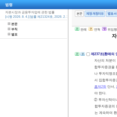
법령
에 산정된 기준
② 집합투자증
자본시장과 금융투자업에 관한 법률
본문
제정·개정이유
별표·
[시행 2026. 8. 4.] [법률 제21324호, 2026. 2. 3., 일부개정]
증권의 환매를
본문
다.
부칙
판례
연혁
위임행
③ 제1항에 따
별표
자
한다.
제237조(환매의 
자산의 처분이
합투자증권을 환
나 투자익명조
서 집합투자증
조
제2항
단서,
야 한다.
② 투자신탁이
합투자증권의 
는 계속하여 환