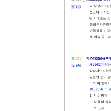
의 상장지수집
정단위의 자산
② 거래소는 
집합투자증권의
변동률을 비교
회 이상 공고하
제252조(운용특
제234조
제4항
상장지수집합투자
일법인 등이 발
이하 이 항에서
10., 2026. 4. 2
1. 각 상장지
각 목의 상
수 있다.