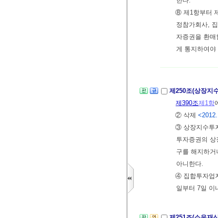
한다.
⑧ 제1항부터 
정참가회사, 
자증권을 환매
게 통지하여야 
제250조(상장지
제390조
제1항
② 삭제
<2012.
③ 상장지수투
투자증권의 상
구를 해지하거
아니한다.
④ 집합투자업
일부터 7일 이
제251조(소유재