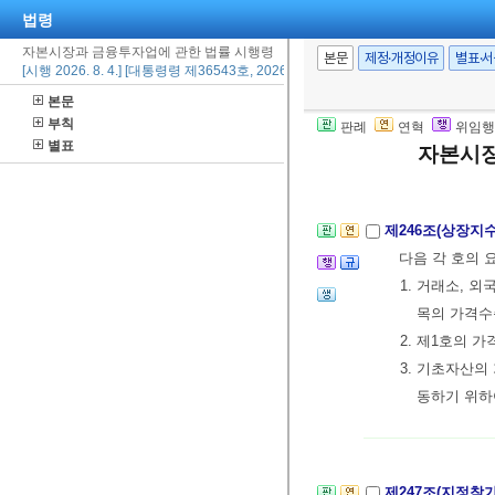
법령
의 모집합투
자본시장과 금융투자업에 관한 법률 시행령
2. 각 집합
본문
제정·개정이유
별표·
[시행 2026. 8. 4.] [대통령령 제36543호, 2026. 7. 28., 일부개정]
구와 투자대
본문
⑥ 제1항부터
부칙
판례
연혁
위임행
필요한 사항은
별표
자본시장
제246조(상장지
다음 각 호의 
1. 거래소, 
목의 가격수
2. 제1호의 
3. 기초자산의
동하기 위하
제247조(지정참