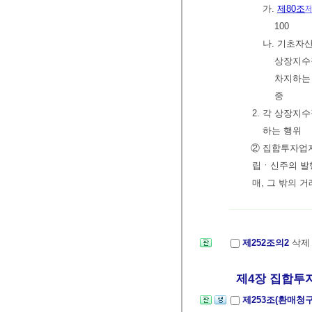
가.
제80조
100
나. 기초자
상장지수
차지하는 
중
2. 각 상장지
하는 행위
② 집합투자업
립ㆍ신주의 발
매, 그 밖의 거
제252조의2
삭
제4장 집합투자
제253조(환매청