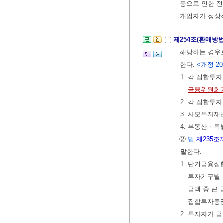
등으로 인한 
개업자가 정상
제254조(환매방
해당하는 경우
한다.
<개정 201
1. 각 집합투
금융위원회가
2. 각 집합투
3. 사모투자
4. 부동산ㆍ
②
법
제235조
말한다.
1. 단기금융
투자기구별 
금액 중 큰
집합투자증권
2. 투자자가