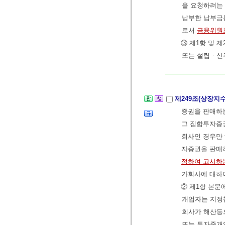
을 요청하려는
납부한 납부금
로서
금융위원
③ 제1항 및 
또는 설립ㆍ신
제249조(상장
증권을 판매하는
그 집합투자증
회사인 경우만 
자증권을 판매
정하여 고시하
가회사에 대하여
② 제1항 본
개업자는 지정
회사가 해산등
또는 투자중개