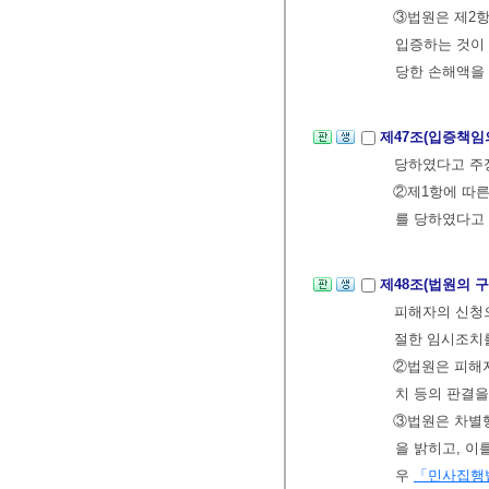
③법원은 제2
입증하는 것이
당한 손해액을 
제47조(입증책임
당하였다고 주
②제1항에 따른
를 당하였다고
제48조(법원의 
피해자의 신청으
절한 임시조치를
②법원은 피해자
치 등의 판결을
③법원은 차별행
을 밝히고, 이
우
「민사집행