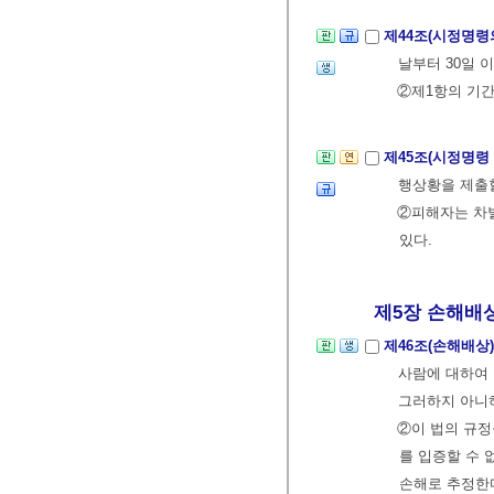
제44조(시정명령
날부터 30일 
②제1항의 기간
제45조(시정명령
행상황을 제출
②피해자는 차
있다.
제5장 손해배상,
제46조(손해배상
사람에 대하여 
그러하지 아니
②이 법의 규정
를 입증할 수 
손해로 추정한