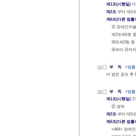
제1조(시행일)
이
제2조
부터 제5
제6조(다른 법률
㉕ 장애인차별
제3조제6호 중
28조제3항 중
㉖부터 ㉜까지
부 칙
<법률 제
이 법은 공포 후
부 칙
<법률 제
제1조(시행일)
①
② 생략
제2조
부터 제5
제6조(다른 법률
<484> 장