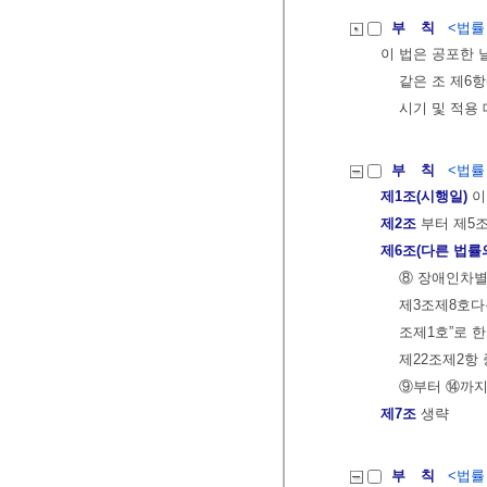
부 칙
<법률 제
이 법은 공포한 
같은 조 제6
시기 및 적용
부 칙
<법률 제
제1조(시행일)
이
제2조
부터 제5
제6조(다른 법률
⑧ 장애인차별
제3조제8호다
조제1호”로 한
제22조제2항
⑨부터 ⑭까지
제7조
생략
부 칙
<법률 제