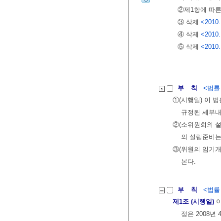
②제1항에 따
③ 삭제
<2010.
④ 삭제
<2010.
⑤ 삭제
<2010.
부 칙
<법률 제
①(시행일) 이 
규정된 세부내
②(소위원회의 설
의 설립준비는 
③(위원의 임기개
본다.
부 칙
<법률 제
제1조 (시행일)
이
정은 2008년