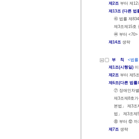
제2조
부터 제12
제13조 (다른 법
㊸ 법률 제8
제3조제15호 
㊹ 부터 <70
제14조
생략
부 칙
<법률 제
제1조(시행일)
이
제2조
부터 제5
제6조(다른 법률
⑦ 장애인차별
제3조제8호가
본법」 제3조
법」 제3조제5
⑧ 부터 ⑫ 까
제7조
생략