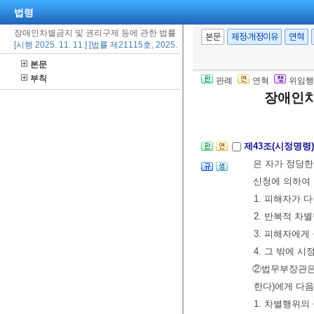
관하여 이 법
법령
②
「국가인권
장애인차별금지 및 권리구제 등에 관한 법률
한다.
본문
제정·개정이유
연혁
[시행 2025. 11. 11.] [법률 제21115호, 2025. 11. 11., 일부개정]
본문
제42조(권고의 
부칙
판례
연혁
위임행
권고를 받은 
장애인차
2020. 12. 29.>
제43조(시정명령
은 자가 정당한
신청에 의하여 
1. 피해자가 
2. 반복적 차
3. 피해자에게
4. 그 밖에 
②법무부장관은 
한다)에게 다음
1. 차별행위의