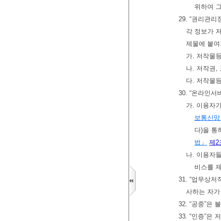
위하여 
29. “권리관
각 정보가 
제물에 붙여
가. 저작물
나. 저작권,
다. 저작물
30. “온라인
가. 이용자
보통신망
다)을 통
법」
제2
나. 이용자
비스를 제
31. “업무상
사하는 자가
32. “공중”
33. “인증”