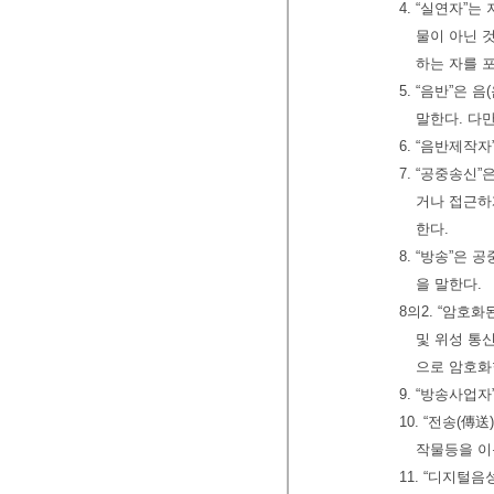
4. “실연자
물이 아닌 
하는 자를 
5. “음반”은
말한다. 다만
6. “음반제작
7. “공중송신
거나 접근하
한다.
8. “방송”은
을 말한다.
8의2. “암호
및 위성 통
으로 암호화
9. “방송사업
10. “전송(
작물등을 이
11. “디지털