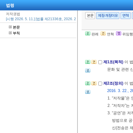
법령
저작권법
본문
제정·개정이유
연혁
[시행 2026. 5. 11.] [법률 제21336호, 2026. 2. 10., 일부개정]
본문
부칙
판례
연혁
위임행
제1장 총칙
제1조(목적)
이 
문화 및 관련 
제2조(정의)
이 
2016. 3. 22., 2
1. “저작물”
2. “저작자”
3. “공연”
방법으로 공
신(전송은 