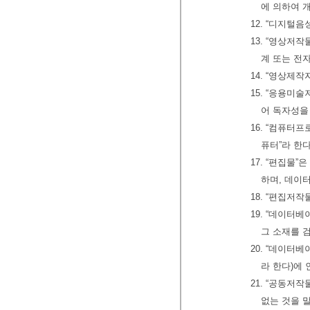
에 의하여 
12. “디지털
13. “영상저
계 또는 전
14. “영상제
15. “응용미
어 독자성을
16. “컴퓨터
퓨터”라 한
17. “편집물
하며, 데이
18. “편집저
19. “데이터
그 소재를 검
20. “데이터
라 한다)에
21. “공동저
없는 것을 