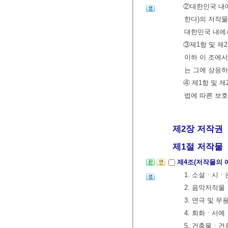
②대한민국 내에
한다)의 저작물
대한민국 내에서
③제1항 및 제
이하 이 조에
는 그에 상응하
④ 제1항 및 
법에 따른 보
제2장 저작권
제1절 저작물
제4조(저작물의 
1. 소설ㆍ시
2. 음악저작물
3. 연극 및 
4. 회화ㆍ서
5. 건축물ㆍ건