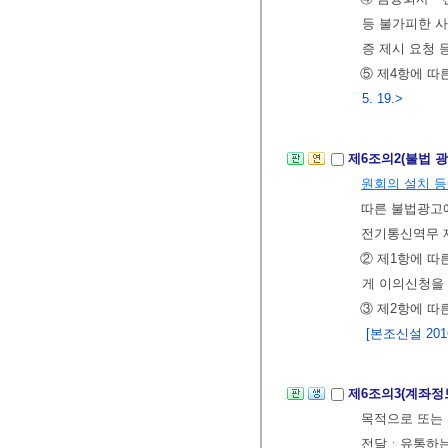
등 불가피한 
증 제시 요청 
⑤ 제4항에 따
5. 19.>
제6조의2(불법 
원회의 설치 등
따른 불법광고
전기통신역무 
② 제1항에 따
게 이의신청을 
③ 제2항에 따
[본조신설 2016.
제6조의3(계좌정
목적으로 또는 
전달ㆍ유통하는