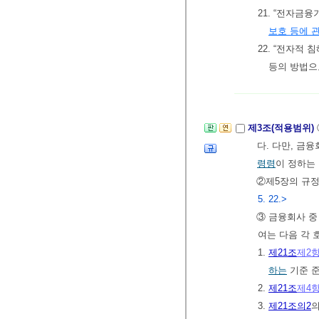
21. “전자
보호 등에 
22. “전자적
등의 방법으
제3조(적용범위)
다. 다만, 금
령령
이 정하는
②제5장의 규
5. 22.>
③ 금융회사 중
여는 다음 각 
1.
제21조
제2
하는
기준 
2.
제21조
제4
3.
제21조의2