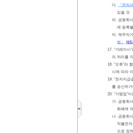
다.
「전자
있을 것
라. 금융회
에 등록될
마. 채무자
법」
제6
17. “거래
의 처리를 
18. “오류”
시에 따라 
19. “전자지
를 송신하거
20. “가맹점”
가. 금융회
화폐에 
나. 금융회
직불전자
으로 정하