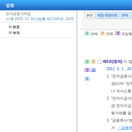
법령
전자금융거래법
본문
제정·개정이유
연혁
[시행 2025. 12. 16.] [법률 제21205호, 2025. 12. 16., 일부개정]
제1장 총칙
본문
제1조(목적)
이 
부칙
판례
연혁
위임행
아울러 전자금
전에 이바지함
제2조(정의)
이 
2012. 6. 1., 20
1. “전자금융
공(이하 “
나 의사소통
2. “전자지급
금 전자지급
융거래를 말
3. “금융회사
가.
「금융위