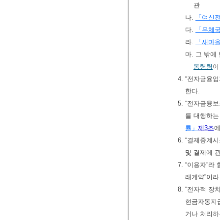
관
나.
「여신
다.
「우체국
라.
「새마
마. 그 밖
통령령
이
4. “전자금융
한다.
5. “전자금
를 대행하는
률」
제3조
에
6. “결제중
및 결제에 
7. “이용자”
래계약”이라
8. “전자적
현금자동지급
거나 처리하