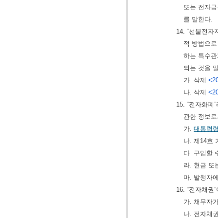
또는 전자금
를 말한다.
14. “선불전
적 방법으로
하는 특수관
되는 것을 
가. 삭제
<20
나. 삭제
<20
15. “전자화
관한 정보로
가.
대통령
나. 제14호
다. 구입할
라. 현금 
마. 발행자
16. “전자채
가. 채무자
나. 전자채