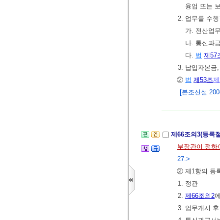
융업 또는 
2. 업무를 수
가. 전산업
나. 통신과
다.
법
제57
3. 납입자본금
②
법
제53조
제
[본조신설 2008.
제66조의3(등록
부장관이 정하
27.>
② 제1항의 등
1. 정관
2.
제66조의2
에
3. 업무개시 