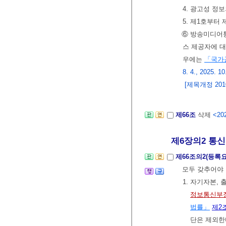
4. 광고성 정
5. 제1호부터
⑥ 방송미디어
스 제공자에 대
우에는
「국가
8. 4., 2025. 10
[제목개정 2010.
제66조
삭제
<202
제6장의2 통신
제66조의2(등록
모두 갖추어야
1. 자기자본,
정보통신부
법률」
제2
단은 제외한