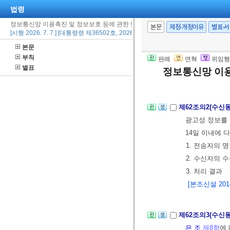
③
법
제50조
제
법령
보에 명시하여
정보통신망 이용촉진 및 정보보호 등에 관한 법률 시행령
본문
제정·개정이유
별표·
[시행 2026. 7. 7.] [대통령령 제36502호, 2026. 7. 7., 일부개정]
제62조(수신거부
본문
를 이용하여 
부칙
판례
연혁
위임행
별표
정보통신망 이용
철회용 무료전
29., 2014. 11. 
제62조의2(수신
광고성 정보를 
14일 이내에 
1. 전송자의 
2. 수신자의 
3. 처리 결과
[본조신설 2014.
제62조의3(수신
은 조
제8항
에