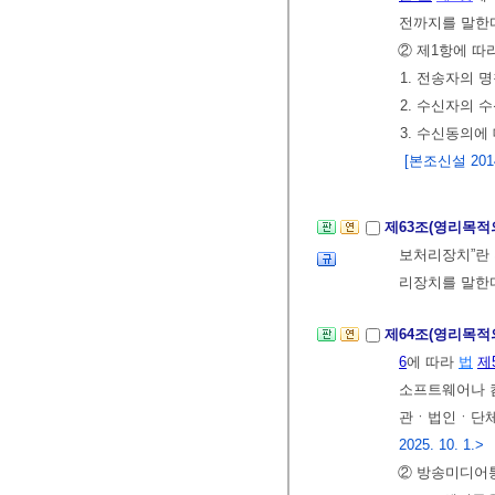
전까지를 말한다
② 제1항에 따
1. 전송자의 
2. 수신자의 
3. 수신동의에
[본조신설 2014.
제63조(영리목적
보처리장치”란
리장치를 말한
제64조(영리목적
6
에 따라
법
제
소프트웨어나 
관ㆍ법인ㆍ단체 
2025. 10. 1.>
② 방송미디어