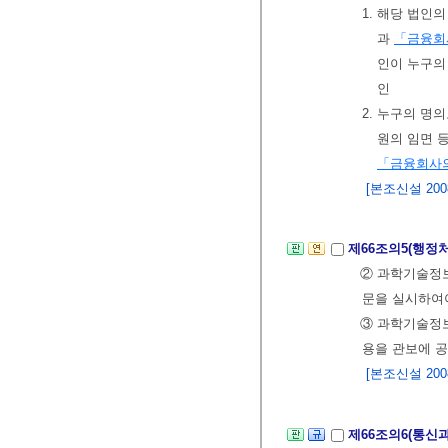
1. 해당 법인
과
「금융회
인이 누구의
인
2. 누구의 명
원의 임면 
「금융회사의
[본조신설 2008.
제66조의5(행정
② 과학기술
문을 실시하여
③ 과학기술
용을 관보에 
[본조신설 2008.
제66조의6(통신