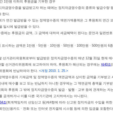
연간 1만원 이하의 후원금을 기부한 경우
치자금영수증을 발급받고자 하는 때에는 정치자금영수증의 종류와 발급수량 등
 한다.
가 연간 발급받을 수 있는 정액영수증의 액면가액총액은 그 후원회의 연간 모
 일시에 발급받을 수 있다.
에는 후원금의 금액, 그 금액에 대하여 세금혜택이 된다는 문언과 일련번호를
표시하는 금액은 1만원ㆍ5만원ㆍ10만원ㆍ50만원ㆍ100만원ㆍ500만원의 
 선거관리위원회로부터 발급받은 정치자금영수증의 매년 12월 31일 현재 
 관할 선거관리위원회에 보고하여야 하며, 후원회가 해산되는 경우에는
제40조
위원회에 반납하여야 한다.
<개정 2010. 1. 25.>
정액영수증의 기재금액 및 정액영수증의 액면금액과 상이한 금액을 기부받고 사
이내에 매수를 보고 또는 반납하지 아니한 경우에는 그 액면금액 총액을 기부받
회와 후원회 그 밖에 정치자금영수증의 발급ㆍ발행ㆍ교부 등에 관계하는 자는
를 공개하거나 이를 다른 국가기관에 고지하여서는 아니된다.
34조
(회계책임자의 선임신고 등)제4항에 따라 신고된 정치자금의 수입을 위
인(신용카드ㆍ전화 또는 인터넷 전자결제 시스템 등에 의한 입금을 포함한다)