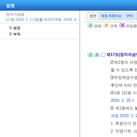
법령
제16조(정치자금
정치자금법
본문
제정·개정이유
연혁
[시행 2026. 7. 1.] [법률 제21578호, 2026. 4. 22., 일부개정]
②제1항의 규
판례
연혁
위임행
본문
일ㆍ주소ㆍ전화
부칙
③정치자금영수
제17조(정치자금
②제1항의 규
할 수 있도록 
③무정액영수증은
후단에 따라 
④1회 1만원 
2010. 1. 25.>
⑤ 제1항에도 
개정 2010. 1. 
1. 후원인이
2. 익명기부,