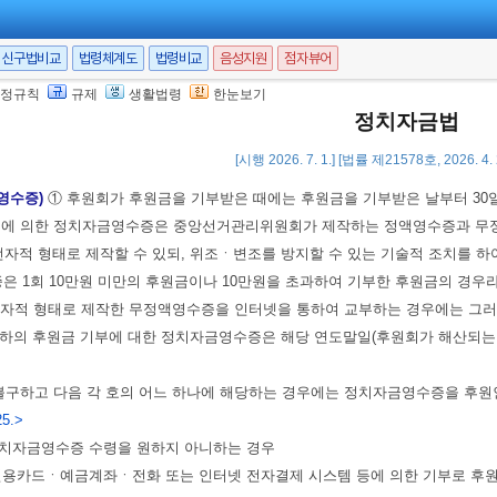
영수증과의 교환에 의한 모금)
①후원회 또는 후원회로부터 위임을 받은 자는 
신구법비교
법령체계도
법령비교
음성지원
점자뷰어
정에 의하여 후원회로부터 위임받은 자가 후원금을 모금한 때에는 30일 이내
정규칙
규제
생활법령
한눈보기
번호 및 후원금을 인계하여야 한다.
정치자금법
증과의 교환에 의한 모금의 위임절차와 방법 그 밖에 필요한 사항은
중앙선거
[시행 2026. 7. 1.] [법률 제21578호, 2026. 4
영수증)
① 후원회가 후원금을 기부받은 때에는 후원금을 기부받은 날부터 3
정에 의한 정치자금영수증은 중앙선거관리위원회가 제작하는 정액영수증과 무
전자적 형태로 제작할 수 있되, 위조ㆍ변조를 방지할 수 있는 기술적 조치를 하
 1회 10만원 미만의 후원금이나 10만원을 초과하여 기부한 후원금의 경우라도
전자적 형태로 제작한 무정액영수증을 인터넷을 통하여 교부하는 경우에는 그
이하의 후원금 기부에 대한 정치자금영수증은 해당 연도말일(후원회가 해산되는 
불구하고 다음 각 호의 어느 하나에 해당하는 경우에는 정치자금영수증을 후원
25.>
 정치자금영수증 수령을 원하지 아니하는 경우
 신용카드ㆍ예금계좌ㆍ전화 또는 인터넷 전자결제 시스템 등에 의한 기부로 후원