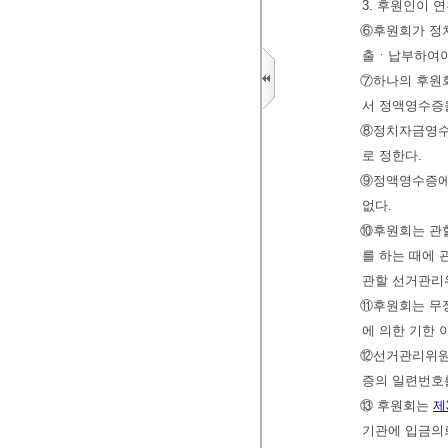
3. 후원인이 
⑥후원회가 정
출ㆍ납부하여야
⑦하나의 후원회
서 정액영수증을
⑧정치자금영수증
로 정한다.
⑨정액영수증에 
없다.
⑩후원회는 관할
를 하는 때에
관할 선거관리
⑪후원회는 무
에 의한 기한 
⑫선거관리위원
증의 일련번호
⑬ 후원회는
제
기관에 입금의뢰