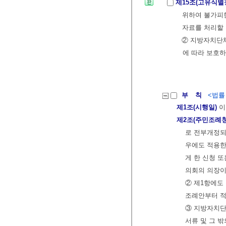
제15조(고유식별
위하여 불가피
자료를 처리할 
② 지방자치단체
에 따라 보호하
부 칙
<법률 제
제1조(시행일)
이
제2조(주민조례청
로 전부개정되
우에도 적용한
게 한 신청 
의회의 의장이
② 제1항에도
조례안부터 적
③ 지방자치단
서류 및 그 