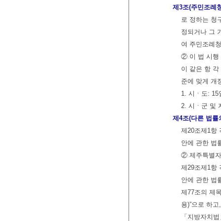
제3조(주민조례청
로 정하는 청
정되거나 그 
여 주민조례청
② 이 법 시
이 같은 항 
준에 맞게 개
1. 시ㆍ도: 15
2. 시ㆍ군 및 
제4조(다른 법률
제20조제1항 
안에 관한 법률
② 제주특별자
제29조제1항 
안에 관한 법률
제77조의 제
용)”으로 하고
「지방자치법」