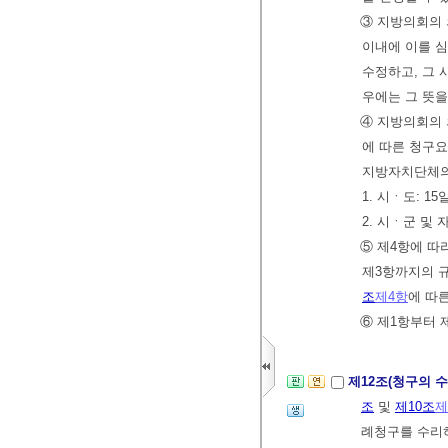
③ 지방의회의
이내에 이를 
수정하고, 그 
우에는 그 뜻을
④ 지방의회의 
에 따른 청구요
지방자치단체
1. 시ㆍ도: 15
2. 시ㆍ군 및 
⑤ 제4항에 따
제3항까지의 
조
제4항
에 따른
⑥ 제1항부터
제12조(청구의 수
조
및
제10조
제
례청구를 수리하