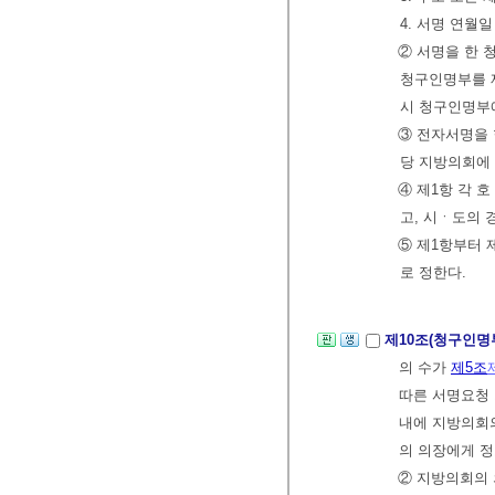
4. 서명 연월일
② 서명을 한 
청구인명부를 제
시 청구인명부
③ 전자서명을
당 지방의회에
④ 제1항 각 
고, 시ㆍ도의
⑤ 제1항부터 
로 정한다.
제10조(청구인명
의 수가
제5조
따른 서명요청 
내에 지방의회
의 의장에게 
② 지방의회의 