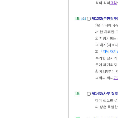
회의 회의
규칙
제13조(주민청구
1년 이내에 주
서 한 차례만 
② 지방의회는
의 취지(대표자
③
「지방자치
수리한 당시의
문에 폐기되지
④ 제1항부터 
의회의 회의
규
제14조(사무 협조
하여 필요한 경
의 장은 특별한