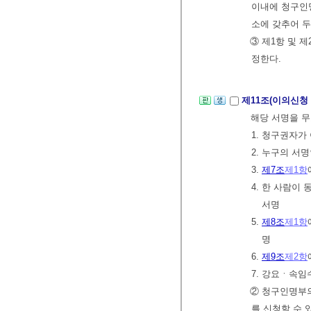
이내에 청구인명
소에 갖추어 두
③ 제1항 및 
정한다.
제11조(이의신청
해당 서명을 무
1. 청구권자가
2. 누구의 서
3.
제7조
제1항
4. 한 사람이
서명
5.
제8조
제1항
명
6.
제9조
제2항
7. 강요ㆍ속임
② 청구인명부
를 신청할 수 