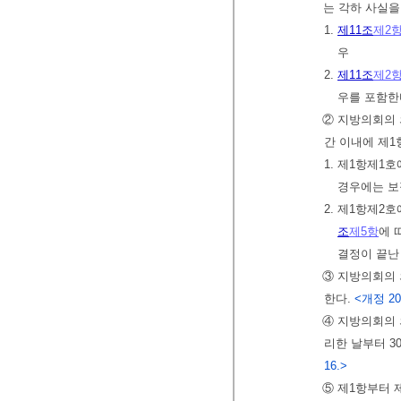
는 각하 사실을
1.
제11조
제2
우
2.
제11조
제2
우를 포함한
② 지방의회의 
간 이내에 제
1. 제1항제1
경우에는 보
2. 제1항제2
조
제5항
에 
결정이 끝난
③ 지방의회의
한다.
<개정 202
④ 지방의회의
리한 날부터 
16.>
⑤ 제1항부터 