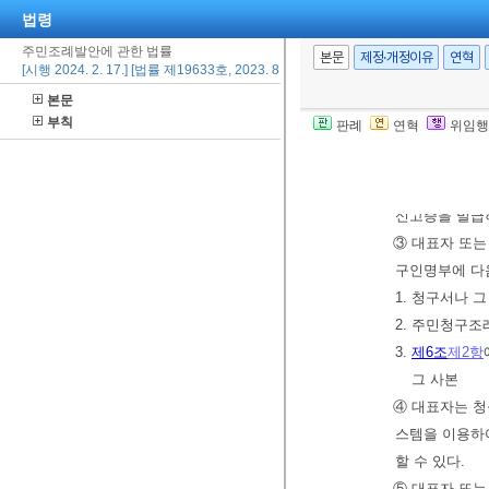
1. 전자서명을
법령
2. 전자서명 
주민조례발안에 관한 법률
본문
제정·개정이유
연혁
[시행 2024. 2. 17.] [법률 제19633호, 2023. 8. 16., 일부개정]
본문
제7조(서명요청 
부칙
판례
연혁
위임행
다)는 청구권자
② 대표자는 청
성명 및 위임 
신고증을 발급
③ 대표자 또는
구인명부에 다음
1. 청구서나 그
2. 주민청구조
3.
제6조
제2항
그 사본
④ 대표자는 
스템을 이용
할 수 있다.
⑤ 대표자 또