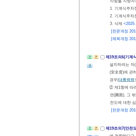
사항을 지방
1. 기계식주
2. 기계식주차
3. 삭제
<2025.
[전문개정 2010.
[제목개정 2018.
제19조의6(기
설치하려는 자(
(安全度)에 관
경우(
대통령령
② 제1항에 따
면(圖面), 그 
전도에 대한 심
[전문개정 2010.
제19조의7(안전
에 적합하다고