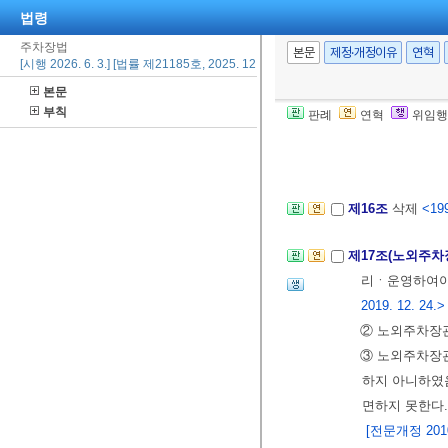
법령
1. 정당한 사
주차장법
2. 노외주차장
본문
제정·개정이유
연혁
[시행 2026. 6. 3.] [법률 제21185호, 2025. 12. 2., 일부개정]
3. 노외주차장
본문
4. 주차요금
부칙
판례
연혁
위임행
여 고정적으
[전문개정 2010.
제16조
삭제
<199
제17조(노외주차
리ㆍ운영하여야
2019. 12. 24.>
② 노외주차장관
③ 노외주차장
하지 아니하였
면하지 못한다.
[전문개정 2010.