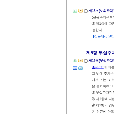
제18조(노외주차
(전용주차구획
② 제1항에 따
정한다.
[전문개정 2010.
제5장 부설주
제19조(부설주차
조
제3항
에 따
그 밖에 주차수
내부 또는 그 
을 설치하여야
② 부설주차장은
③ 제1항에 
④ 제1항의 
지 인근에 단독