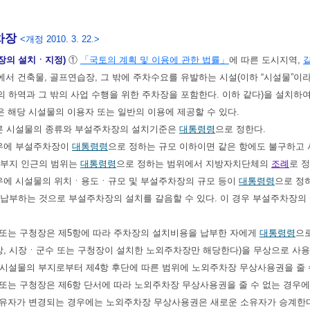
차장
<개정 2010. 3. 22.>
장의 설치ㆍ지정)
①
「국토의 계획 및 이용에 관한 법률」
에 따른 도시지역,
서 건축물, 골프연습장, 그 밖에 주차수요를 유발하는 시설(이하 “시설물”이라
 하역과 그 밖의 사업 수행을 위한 주차장을 포함한다. 이하 같다)을 설치하
 해당 시설물의 이용자 또는 일반의 이용에 제공할 수 있다.
따른 시설물의 종류와 부설주차장의 설치기준은
대통령령
으로 정한다.
경우에 부설주차장이
대통령령
으로 정하는 규모 이하이면 같은 항에도 불구하고 
 부지 인근의 범위는
대통령령
으로 정하는 범위에서 지방자치단체의
조례
로 정
경우에 시설물의 위치ㆍ용도ㆍ규모 및 부설주차장의 규모 등이
대통령령
으로 정
 납부하는 것으로 부설주차장의 설치를 갈음할 수 있다. 이 경우 부설주차장의
 또는 구청장은 제5항에 따라 주차장의 설치비용을 납부한 자에게
대통령령
으
 시장ㆍ군수 또는 구청장이 설치한 노외주차장만 해당한다)을 무상으로 사용할
, 시설물의 부지로부터 제4항 후단에 따른 범위에 노외주차장 무상사용권을 줄
또는 구청장은 제6항 단서에 따라 노외주차장 무상사용권을 줄 수 없는 경우에는
소유자가 변경되는 경우에는 노외주차장 무상사용권은 새로운 소유자가 승계한다