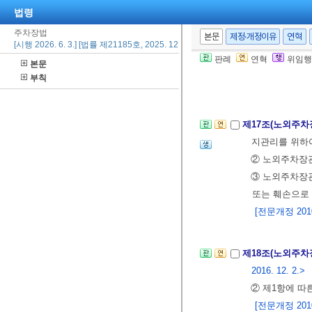
법령
3. 노외주차장
4. 주차요금
주차장법
본문
제정·개정이유
연혁
[시행 2026. 6. 3.] [법률 제21185호, 2025. 12. 2., 일부개정]
[전문개정 2010.
판례
연혁
위임행
본문
부칙
제16조
삭제
<199
제17조(노외주차
지관리를 위하
② 노외주차장관
③ 노외주차장
또는 훼손으로
[전문개정 2010.
제18조(노외주차
2016. 12. 2.>
② 제1항에 따
[전문개정 2010.