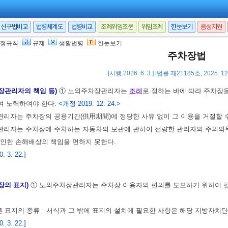
의 지정된 주차구획 외의 곳에 주차하는 경우
이 징수되지 아니하는 노외주차장에 정당한 사유 없이
대통령령
으로 정하는 기간
신구법비교
법령체계도
법령비교
조례위임조문
위임조례
한눈보기
음성지원
 3. 22.]
정규칙
규제
생활법령
한눈보기
주차장법
9. 2. 8.>
[시행 2026. 6. 3.] [법률 제21185호, 2025. 1
장관리자의 책임 등)
① 노외주차장관리자는
조례
로 정하는 바에 따라 주차장
여 노력하여야 한다.
<개정 2019. 12. 24.>
리자는 주차장의 공용기간(供用期間)에 정당한 사유 없이 그 이용을 거절할 수
관리자는 주차장에 주차하는 자동차의 보관에 관하여 선량한 관리자의 주의의
 인한 손해배상의 책임을 면하지 못한다.
 3. 22.]
장의 표지)
① 노외주차장관리자는 주차장 이용자의 편의를 도모하기 위하여 
른 표지의 종류ㆍ서식과 그 밖에 표지의 설치에 필요한 사항은 해당 지방자치
 3. 22.]