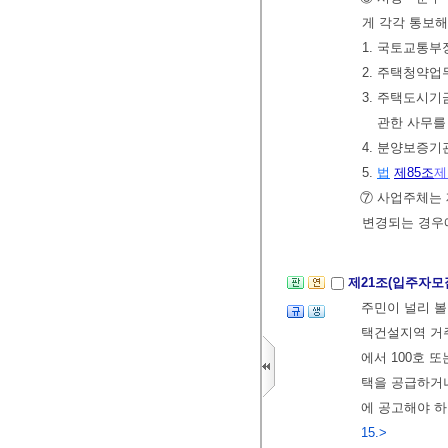
게 각각 통보해
1. 국토교통부
2. 주택청약
3. 주택도시기
관한 사무를
4. 분양보증기
5.
법
제85조
제
⑦ 사업주체는
변경되는 경우
제21조(입주자모
주민이 널리 볼
택건설지역 거주
에서 100호 
택을 공급하거
에 공고해야 하
15.>