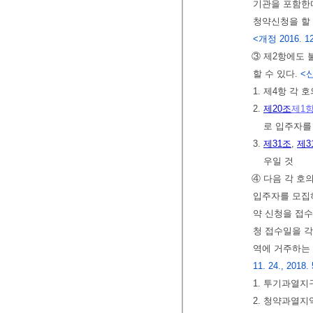
기관을 포함한
청약신청을 할 
<개정 2016. 12.
③ 제2항에도 
할 수 있다.
<신
1. 제4항 각
2.
제20조
제1
로 입주자를
3.
제31조
,
제3
우일 것
④ 다음 각 호
입주자를 모집
약 신청을 접수
청 접수일을 각
역에 거주하는
11. 24., 2018. 
1. 투기과열지
2. 청약과열지