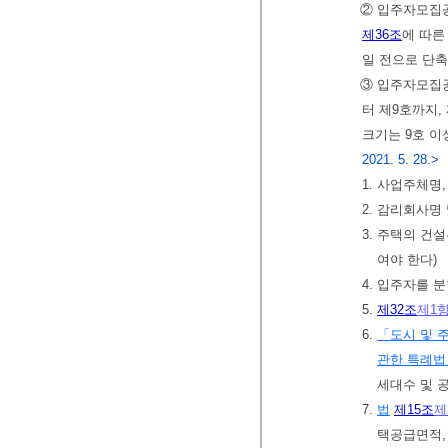
② 입주자모집공
제36조
에 따른
일 전으로 단축
③ 입주자모집공
터 제9호까지, 
크기는 9호 이
2021. 5. 28.>
1. 사업주체명
2. 감리회사명
3. 주택의 
여야 한다)
4. 입주자를 
5.
제32조
제1
6.
「도시 및 
관한 특례법
세대수 및 
7.
법
제15조
제
택공급면적,