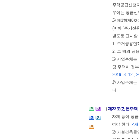
주택공급신청자에
우에는 공급신청
⑤ 제3항제8호
(이하 “주거전
별도로 표시할 
1. 주거공용면
2. 그 밖의 
⑥ 사업주체는
당 주택이 정
2016. 8. 12., 2
⑦ 사업주체는
다.
제22조(견본주택
자재 등에 공급
여야 한다.
<개정
② 가설건축물