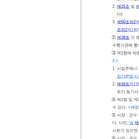
2.
제15조
및
제
다)
3.
제50조의2
제
조의2
제1항
②
제18조
각 
수행기관에 통
③ 제1항에 따
1.>
1. 사업주체
업기본법 
2.
제16조
제1
토지 등기
④ 제1항 및 
수 있다.
<개정 2
⑤ 시장ㆍ군수ㆍ
다. 다만,
법
제
사유가 있으면 
⑥ 시장ㆍ군수