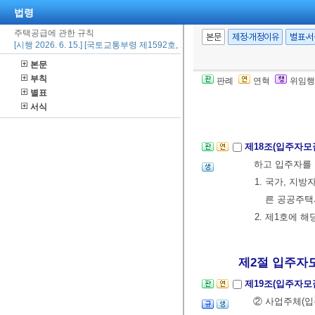
수 있는 권
법령
③ 사업주체는
주택공급에 관한 규칙
공정확인을 받
본문
제정·개정이유
별표·
[시행 2026. 6. 15.] [국토교통부령 제1592호, 2026. 6. 15., 일부개정]
본문
제17조(건축공정
부칙
판례
연혁
위임행
별표
60조
제6항
에 
서식
3일 이내에 발
제18조(입주자모
하고 입주자를 
1. 국가, 지
른 공공주
2. 제1호에 
제2절 입주자모
제19조(입주자모
② 사업주체(