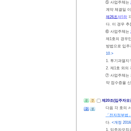
⑤ 사업주체는
계약 체결일 
제26조
제5항
각
다. 이 경우 
⑥ 사업주체는
제1호의 경우
방법으로 입주자
10.>
1. 투기과열지
2. 제1호 외의 
⑦ 사업주체는 
약 접수증을 
제20조(입주자모
다음 각 호의
「전자정부법
다.
<개정 2016. 
1. 입주자모