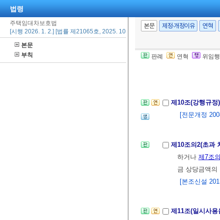
법령
리와 의무를 승
주택임대차보호법
③ 제1항과 제
본문
제정·개정이유
연혁
[시행 2026. 1. 2.] [법률 제21065호, 2025. 10. 1., 타법개정]
상자가 반대의
본문
④ 제1항과 제
부칙
판례
연혁
위임행
된다.
[전문개정 2008.
제10조(강행규정
[전문개정 2008.
제10조의2(초과
하거나
제7조의
금 상당금액의 
[본조신설 2013.
제11조(일시사용