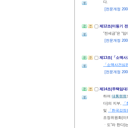
다.
[전문개정 2008.
제12조(미등기 
“전세금”은 “
[전문개정 2008.
제13조(「소액
「소액사건심
[전문개정 2008.
제14조(주택임
하여
대통령령
다)의 지부,
「
및
「한국감정
조정위원회(이하
ㆍ도”라 한다)