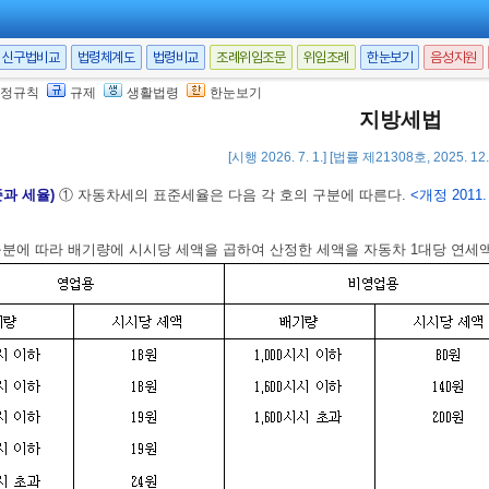
다음 각 호의 어느 하나에 해당하는 자동차를 소유하는 자에 대하여는 자동차
신구법비교
법령체계도
법령비교
조례위임조문
위임조례
한눈보기
음성지원
는 지방자치단체가 국방ㆍ경호ㆍ경비ㆍ교통순찰 또는 소방을 위하여 제공하는 자
정규칙
규제
생활법령
한눈보기
는 지방자치단체가 환자수송ㆍ청소ㆍ오물제거 또는 도로공사를 위하여 제공하는 
지방세법
주한외교기관이 사용하는 자동차 등
대통령령
으로 정하는 자동차
[시행 2026. 7. 1.] [법률 제21308호, 2025. 1
준과 세율)
① 자동차세의 표준세율은 다음 각 호의 구분에 따른다.
<개정 2011. 
구분에 따라 배기량에 시시당 세액을 곱하여 산정한 세액을 자동차 1대당 연세액