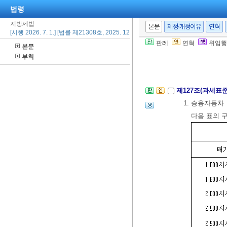
법령
제126조(비과세)
지방세법
본문
제정·개정이유
연혁
[시행 2026. 7. 1.] [법률 제21308호, 2025. 12. 31., 일부개정]
1. 국가 또
판례
연혁
위임행
본문
2. 국가 또
부칙
3. 그 밖에 
제127조(과세표
1. 승용자동차
다음 표의 