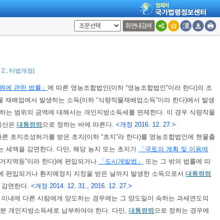
로 정하는 농공단지에 입주하여 농어촌소득원개발사업을 하는 내국인
른 중소기업특별지원지역으로서
대통령령
으로 정하는 지역에 입주하여 사업을
화면내검색
6. 2., 타법개정]
원에 관한 법률」
에 따른 영농조합법인(이하 “영농조합법인”이라 한다)의 조
작물 재배업에서 발생하는 소득(이하 “식량작물재배업소득”이라 한다)에서 발생
하는 범위의 금액에 대해서는 개인지방소득세를 면제한다. 이 경우 식량작물
계산은
대통령령
으로 정하는 바에 따른다.
<개정 2016. 12. 27.>
따른 초지조성허가를 받은 초지(이하 “초지”라 한다)를 영농조합법인에 현물출
 세액을 감면한다. 다만, 해당 농지 또는 초지가
「국토의 계획 및 이용에
주거지역등”이라 한다)에 편입되거나
「도시개발법」
또는 그 밖의 법률에 따
등에 편입되거나 환지예정지 지정을 받은 날까지 발생한 소득으로서
대통령령
 감면한다.
<개정 2014. 12. 31., 2016. 12. 27.>
 이내에 다른 사람에게 양도하는 경우에는 그 양도일이 속하는 과세연도의
득분 개인지방소득세로 납부하여야 한다. 다만,
대통령령
으로 정하는 경우에