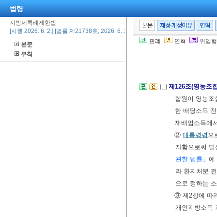
1. 2018년 1
법령
2. 2018년 1
지방세특례제한법
본문
제정·개정이유
연혁
[시행 2026. 6. 2.] [법률 제21738호, 2026. 6. 2., 타법개정]
하는 중소기
판례
연혁
위임행
본문
② 제1항을 
부칙
[본조신설 2014.
제126조(영농조
합원이 영농조합
한 배당소득 
재배업소득에서
②
대통령령
으
자함으로써 발생
관한 법률」
에
라 환지처분 
으로 정하는 소
③ 제2항에 따
개인지방소득 