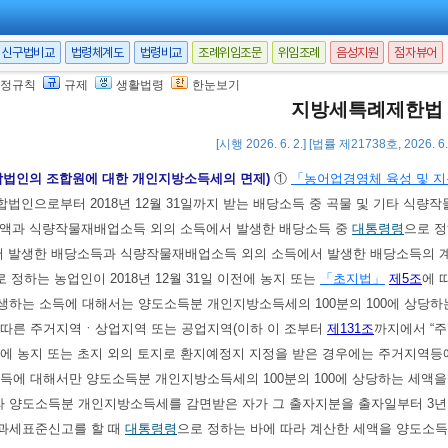
2월 31일까지
「산업입지 및 개발에 관한 법률」
에 따른 농공단지 중
대통령령
으
2월 31일까지
「지역중소기업 육성 및 혁신촉진 등에 관한 법률」
제23조
에 따
신구법비교
법령체계도
법령비교
조례위임조문
위임조례
음성지원
점자뷰어
업
정규칙
규제
생활법령
한눈보기
적용받으려는 자는
대통령령
으로 정하는 바에 따라 세액감면신청을 하여야 한다.
지방세특례제한법
 1. 1.]
[시행 2026. 6. 2.] [법률 제21738호, 2026. 
합법인의 조합원에 대한 개인지방소득세의 면제)
①
「농어업경영체 육성 및 지
법인으로부터 2018년 12월 31일까지 받는 배당소득 중 곡물 및 기타 식량
전액과 식량작물재배업소득 외의 소득에서 발생한 배당소득 중
대통령령
으로 정
 발생한 배당소득과 식량작물재배업소득 외의 소득에서 발생한 배당소득의 
로 정하는 농업인이 2018년 12월 31일 이전에 농지 또는
「초지법」
제5조
에 
하는 소득에 대해서는 양도소득분 개인지방소득세의 100분의 100에 상당하는
 따른 주거지역ㆍ상업지역 또는 공업지역(이하 이 조부터
제131조
까지에서 “
전에 농지 또는 초지 외의 토지로 환지예정지 지정을 받은 경우에는 주거지역
득에 대해서만 양도소득분 개인지방소득세의 100분의 100에 상당하는 세액을
라 양도소득분 개인지방소득세를 감면받은 자가 그 출자지분을 출자일부터 3년
과세표준신고를 할 때
대통령령
으로 정하는 바에 따라 계산한 세액을 양도소