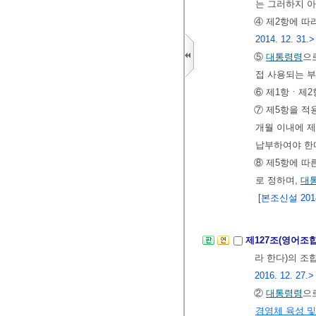
는 그러하지 
④ 제2항에 
2014. 12. 31.>
⑤
대통령령
으
접 사용되는 부
⑥ 제1항ㆍ제2
⑦ 제5항을 적
개월 이내에 
납부하여야 한
⑧ 제5항에 따
로 정하며,
대
[본조신설 2014.
제127조(영어조
라 한다)의 조
2016. 12. 27.>
②
대통령령
으
경영체 육성 및