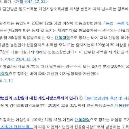
아니하다.
<개정 2014. 12. 31.>
따라 감면받은 양도소득분 개인지방소득세를 제3항 본문에 따라 납부하는 경우
로 정하는 농업인이 2018년 12월 31일 이전에 영농조합법인에
「농업ㆍ농촌 및
동산(제2항에 따른 농지 및 초지는 제외한다)을 현물출자하는 경우에는 이월
항 및 제5항을 적용받으려는 자는
대통령령
으로 정하는 바에 따라 신청을 하여
용받은 농업인이 현물출자로 취득한 주식 또는 출자지분의 100분의 50 이상을
제7항에 따른 이월과세액(해당 영농조합법인이 이미 납부한 세액을 제외한 금액
다.
<개정 2014. 12. 31.>
른 이월과세액을 제7항에 따라 납부하는 경우 주식 또는 출자지분의 100분의 
통령령
으로 정하는 바에 따라 계산한 이자상당액을 가산한다.
 1. 1.]
합법인의 조합원에 대한 개인지방소득세의 면제)
①
「농어업경영체 육성 및 지
합원이 영어조합법인으로부터 2018년 12월 31일까지 받는 배당소득중
대통령
로 정하는 어업인이 2018년 12월 31일 이전에
대통령령
으로 정하는 어업용 토
 지원에 관한 법률」
에 따른 어업회사법인에 현물출자함으로써 발생하는 소득에