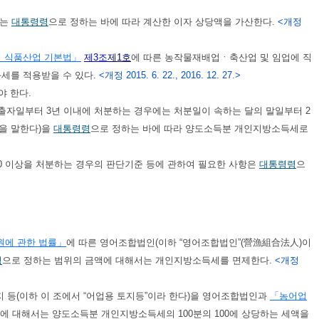
에는
대통령령
으로 정하는 바에 따라 계산한 이자 상당액을 가산한다.
<개정
 식품산업 기본법」
제3조
제1호
에 따른 농작물재배업ㆍ축산업 및 임업에 직
과세를 적용받을 수 있다.
<개정 2015. 6. 22., 2016. 12. 27.>
야 한다.
 출자일부터 3년 이내에 처분하는 경우에는 처분일이 속하는 달의 말일부터 2
을 말한다)을
대통령령
으로 정하는 바에 따라 양도소득분 개인지방소득세로
50 이상을 처분하는 경우의 판단기준 등에 관하여 필요한 사항은
대통령령
으
원에 관한 법률」
에 따른 영어조합법인(이하 “영어조합법인”(營漁組合法人)이
령
으로 정하는 범위의 금액에 대해서는 개인지방소득세를 면제한다.
<개정
지 등(이하 이 조에서 “어업용 토지등”이라 한다)을 영어조합법인과
「농어업
 대해서는 양도소득분 개인지방소득세의 100분의 100에 상당하는 세액을