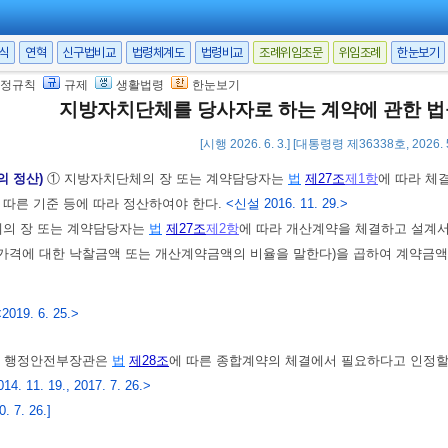
의 장 또는 계약담당자는 제1항에 따라 공정별 우선순위에 따라 구분하여 설
게 할 수 있다.
서식
연혁
신구법비교
법령체계도
법령비교
조례위임조문
위임조례
한눈보기
라 공정별 우선순위에 따라 해당 공사를 우선 시공하게 하는 경우 시공 계약상
정규칙
규제
생활법령
한눈보기
 대하여 그 공사의 설계자 및 설계용역의 검사자ㆍ감독자와 협의한 후 서면으로
지방자치단체를 당사자로 하는 계약에 관한 
 7. 26.]
[시행 2026. 6. 3.] [대통령령 제36338호, 2026.
의 정산)
① 지방자치단체의 장 또는 계약담당자는
법
제27조
제1항
에 따라 체
 따른 기준 등에 따라 정산하여야 한다.
<신설 2016. 11. 29.>
의 장 또는 계약담당자는
법
제27조
제2항
에 따라 개산계약을 체결하고 설계서
가격에 대한 낙찰금액 또는 개산계약금액의 비율을 말한다)을 곱하여 계약금
<2019. 6. 25.>
)
행정안전부장관은
법
제28조
에 따른 종합계약의 체결에서 필요하다고 인정할
014. 11. 19., 2017. 7. 26.>
 7. 26.]