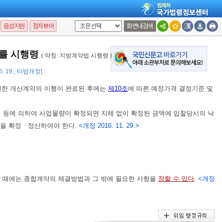
계서가 작성된 경우 시공 계약상대자에게 공정별 우선순위에 따라 해당 공사
음성지원
점자뷰어
화면내검색
대자는 그 공사를 시공하기 전에 공사에 투입되는 자재ㆍ장비 등의 수량 및 규
 공사감독자의 승인을 받아야 한다.
법률 시행령
( 약칭: 지방계약법 시행령 )
 5. 19., 타법개정]
결한 개산계약의 이행이 완료된 후에는
제10조
에 따른 예정가격 결정기준 및
 등에 의하여 사업물량이 확정되면 지체 없이 확정된 금액에 입찰당시의 낙
액을 확정ㆍ정산하여야 한다.
<개정 2016. 11. 29.>
 때에는 종합계약의 체결방법과 그 밖에 필요한 사항을
정할 수 있다
.
<개정