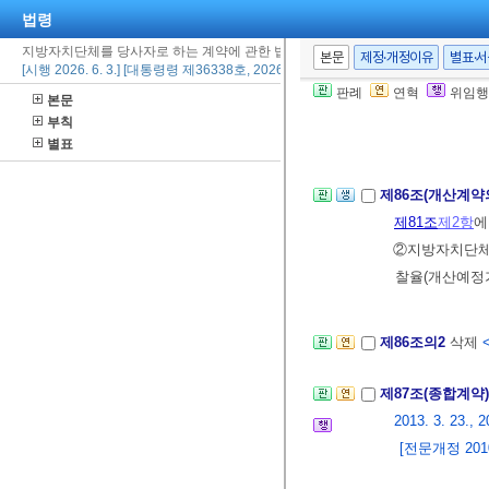
② 지방자치단체
법령
를 우선 시공하
지방자치단체를 당사자로 하는 계약에 관한 법률 시행령
본문
제정·개정이유
별표·
[시행 2026. 6. 3.] [대통령령 제36338호, 2026. 5. 19., 타법개정]
③ 제2항에 따
판례
연혁
위임행
본문
격ㆍ품질 등에
부칙
[전문개정 2010.
별표
제86조(개산계약
제81조
제2항
에
②지방자치단체
찰율(개산예정
제86조의2
삭제
제87조(종합계약
2013. 3. 23., 2
[전문개정 2010.