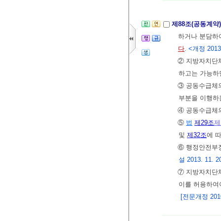
제88조(공동계약
하거나 분담하여
다
.
<개정 2013. 
② 지방자치단
하고는 가능하면
③ 공동수급체의
부분을 이행하
④ 공동수급체
⑤
법
제29조
제
및
제32조
에 
⑥ 행정안전부
설 2013. 11. 20
⑦ 지방자치단
이를 허용하여
[전문개정 2010.