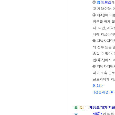
③
법
제18조
에
고 계약수량, 
④ 제3항에 따
청구를 하게 할
다. 다만, 계
내에 지급하여
⑤ 지방자치단체
의 전부 또는
송할 수 있다.
입(算入)하지 
⑥ 지방자치단체
하고 소속 근
근로자에게 지급
9. 15.>
[전문개정 2010.
제68조(대가 지
제67조
에 따른