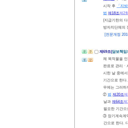
시작 후
「지방
법
제18조
제2
{지급기한의 다
방자치단체의 
[전문개정 2010.
제69조(
담보책임
체 목적물을 
완료로 관리ㆍ
시한 날 중에서
기간으로 한다.
우에는 그러하
②
법
제20조
제
날과
제64조
제
필요한 기간으로
③ 장기계속계약
간으로 한다. 