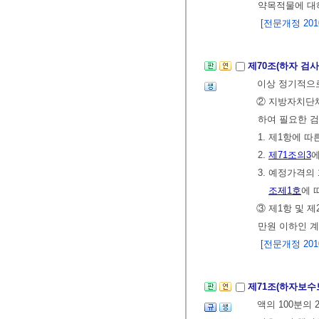
약목적물에 대
[전문개정 2010.
제70조(하자 검사
이상 정기적으
② 지방자치단체
하여 필요한 검
1. 제1항에 
2.
제71조의3
에
3. 예정가격의
조
제1호
에 
③ 제1항 및 
만원 이하인 
[전문개정 2010.
제71조(하자보수
액의 100분의