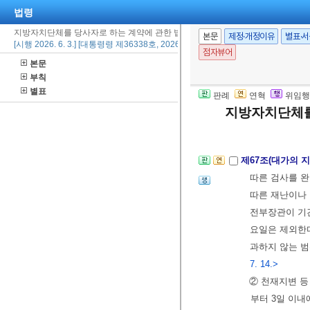
법령
한 경우
2. 유지ㆍ보수
지방자치단체를 당사자로 하는 계약에 관한 법률 시행령
본문
제정·개정이유
별표·
[시행 2026. 6. 3.] [대통령령 제36338호, 2026. 5. 19., 타법개정]
란한 경우
점자뷰어
본문
3. 계약금액이
부칙
4.
제56조
제1
별표
판례
연혁
위임행
5.
제64조
제6
지방자치단체를
[전문개정 2010.
제67조(대가의 
따른 검사를 완
따른 재난이나 
전부장관이 기간
요일은 제외한다
과하지 않는 범
7. 14.>
② 천재지변 등
부터 3일 이내