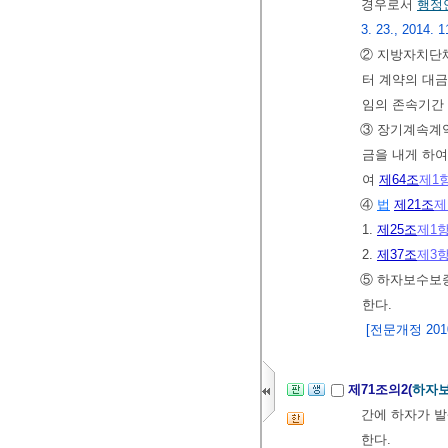
경우로서
행정
3. 23., 2014. 1
② 지방자치단
터 계약의 대
임의 존속기간 
③ 장기계속계약
금을 내게 하여
여
제64조
제1
④
법
제21조
제
1.
제25조
제1
2.
제37조
제3
⑤ 하자보수보
한다.
[전문개정 2010.
제71조의2(
하자
간에 하자가 
한다.