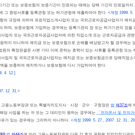
치기간 또는 보증보험의 보증기간이 만료되는 때에는 당해 기간의 만료일까지 
내에 그 증빙서류를 등록관청 또는 허가관청에 제출하여야 한다.
<개정 1999. 5. 
제2항의 규정에 의하여 유료직업소개사업자 또는 국외근로자공급사업자가 예치금
야 하며, 보증보험에 가입하는 경우에는 등록기관의 장 또는 허가기관의 장을 
사업자 또는 국외근로자공급사업자에 의한 직업소개 또는 근로자공급과 관련하
 응하지 아니하여 예치금 또는 보증보험으로 손해를 배상받고자 할 경우에는 
 법원의 확정판결문 사본 기타 이에 준하는 효력이 있는 서류를 등록관청 또는
사업자 및 국외근로자공급사업자는 예치금 또는 보증보험금으로 당해직업소개
금액을 보충하여 예치하거나 보증보험에 다시 가입하여야 한다.
 4. 12.]
7. 12. 31.>
)
고용노동부장관 또는 특별자치도지사ㆍ시장ㆍ군수ㆍ구청장은
법
제37조
에 
해당 사업을 하는 자 또는 그 대리인이 원하는 경우에는
「전자문서 및 전자거
사유가 있는 경우에는 그러하지 아니하다.
<개정 1999. 5. 27., 2007. 12. 31., 200
위임)
법
제44조
에 따라 고용노동부장관은 다음 각 호의 권한을 직업안정기관의