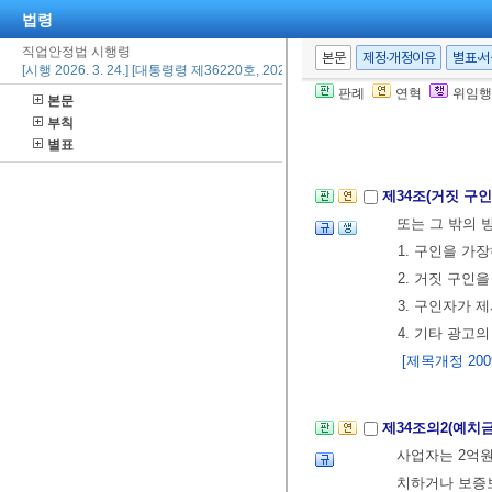
법령
2. 국내에 소
④ 삭제
<2009.
직업안정법 시행령
본문
제정·개정이유
별표·
[시행 2026. 3. 24.] [대통령령 제36220호, 2026. 3. 24., 타법개정]
⑤ 삭제
<1996.
판례
연혁
위임행
본문
⑥ 삭제
<2007.
부칙
⑦ 삭제
<2009.
별표
제34조(거짓 구
또는 그 밖의 
1. 구인을 
2. 거짓 구인
3. 구인자가
4. 기타 광고
[제목개정 2009.
제34조의2(예치
사업자는 2억
치하거나 보증