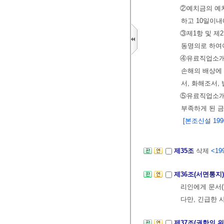
②예치금의 예
하고 10일이
③제1항 및 
동명의로 하여
④유료직업소개
손해의 배상에
서, 화해조서,
⑤유료직업소개
부족하게 된 
[본조신설 1996.
제35조
삭제
<199
제36조(서면통지
리인에게 문서(
다만, 긴급한 
제37조(권한의 