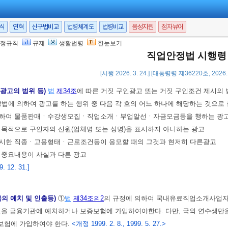
재하고, 2명 이상이 상담할 수 있는 독립된 공간을 갖춘 사무실
 12. 31.>
서식
연혁
신구법비교
법령체계도
법령비교
음성지원
점자뷰어
 4. 12.>
정규칙
규제
생활법령
한눈보기
 7. 23.>
직업안정법 시행령
 12. 31.>
[시행 2026. 3. 24.] [대통령령 제36220호, 2026.
인광고의 범위 등)
법
제34조
에 따른 거짓 구인광고 또는 거짓 구인조건 제시의 
방법에 의하여 광고를 하는 행위 중 다음 각 호의 어느 하나에 해당하는 것으로
가장하여 물품판매ㆍ수강생모집ㆍ직업소개ㆍ부업알선ㆍ자금모금등을 행하는 광
을 목적으로 구인자의 신원(업체명 또는 성명)을 표시하지 아니하는 광고
 제시한 직종ㆍ고용형태ㆍ근로조건등이 응모할 때의 그것과 현저히 다른광고
의 중요내용이 사실과 다른 광고
 12. 31.]
금의 예치 및 인출등)
①
법
제34조의2
의 규정에 의하여 국내유료직업소개사업자
원을 금융기관에 예치하거나 보증보험에 가입하여야한다. 다만, 국외 연수생
보험에 가입하여야 한다.
<개정 1999. 2. 8., 1999. 5. 27.>