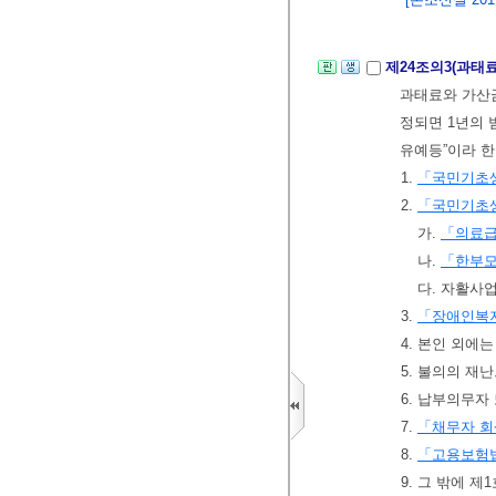
제24조의3(과태
과태료와 가산금
정되면 1년의
유예등”이라 한
1.
「국민기초
2.
「국민기초
가.
「의료
나.
「한부
다. 자활사
3.
「장애인복
4. 본인 외에
5. 불의의 재
6. 납부의무자
7.
「채무자 회
8.
「고용보험
9. 그 밖에 