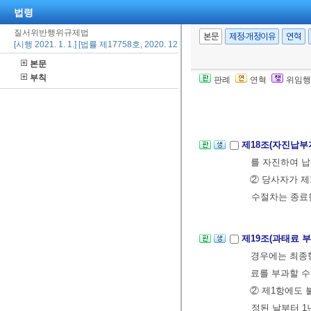
법령
등”이라 한다)으
질서위반행위규제법
② 제1항에 따
본문
제정·개정이유
연혁
[시행 2021. 1. 1.] [법률 제17758호, 2020. 12. 29., 타법개정]
③ 과태료 납
본문
수료를 받을 수
부칙
판례
연혁
위임행
④ 과태료 납부
[본조신설 2016.
제18조(자진납부
를 자진하여 
② 당사자가 제
수절차는 종료
제19조(과태료 
경우에는 최종
료를 부과할 수
② 제1항에도
정된 날부터 1