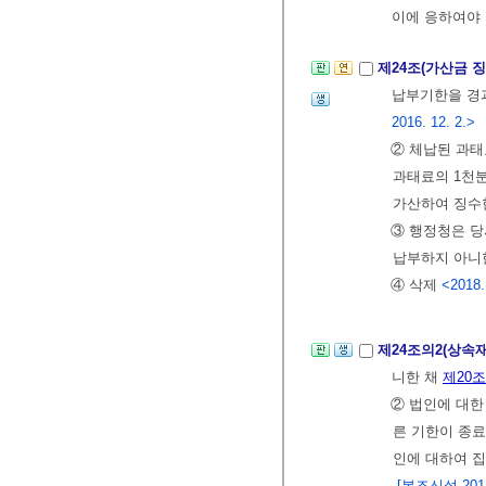
이에 응하여야 
제24조(가산금 
납부기한을 경과
2016. 12. 2.>
② 체납된 과태
과태료의 1천분
가산하여 징수한
③ 행정청은 
납부하지 아니한
④ 삭제
<2018.
제24조의2(상속
니한 채
제20조
② 법인에 대한
른 기한이 종료
인에 대하여 집
[본조신설 2011.