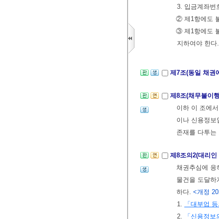
3. 입금계좌번
② 제1항에도 
③ 제1항에도 
지하여야 한다.
제7조(동일 채권
제8조(채무불이행
이하 이 조에서
이나 신용정보
존재를 다투는 
제8조의2(대리인
채권추심에 응
물건을 도달하게
하다.
<개정 2020
1.
「대부업 등
2.
「신용정보의