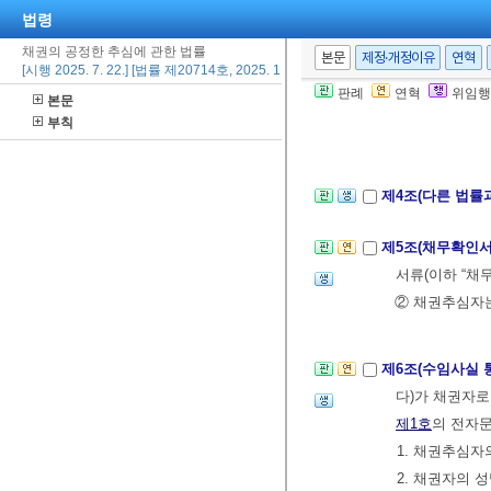
5. “개인정보”
법령
6. “신용정보”
채권의 공정한 추심에 관한 법률
본문
제정·개정이유
연혁
[시행 2025. 7. 22.] [법률 제20714호, 2025. 1. 21., 타법개정]
판례
연혁
위임행
본문
제3조(국가와 지
부칙
② 국가와 지
제4조(다른 법률
제5조(채무확인서
서류(이하 “채
② 채권추심자
제6조(수임사실 
다)가 채권자
제1호
의 전자문
1. 채권추심
2. 채권자의 