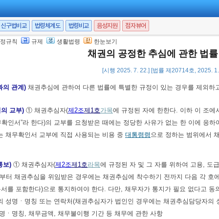
란
「개인정보 보호법」
제2조
제1호
의 개인정보를 말한다.
란
「신용정보의 이용 및 보호에 관한 법률」
제2조
제1호
의 신용정보를 말한다.
신구법비교
법령체계도
법령비교
음성지원
점자뷰어
정규칙
규제
생활법령
한눈보기
방자치단체의 책무)
① 국가와 지방자치단체는 공정한 채권추심 풍토가 정착되도
채권의 공정한 추심에 관한 법
방자치단체는 권리를 남용하거나 불법적인 채권추심행위를 하는 채권추심자로부
[시행 2025. 7. 22.] [법률 제20714호, 2025. 
과의 관계)
채권추심에 관하여 다른 법률에 특별한 규정이 있는 경우를 제외하고
의 교부)
① 채권추심자(
제2조
제1호
가목
에 규정된 자에 한한다. 이하 이 조에
무확인서”라 한다)의 교부를 요청받은 때에는 정당한 사유가 없는 한 이에 응하
는 채무확인서 교부에 직접 사용되는 비용 중
대통령령
으로 정하는 범위에서 채
통보)
① 채권추심자(
제2조
제1호
라목
에 규정된 자 및 그 자를 위하여 고용, 도
로부터 채권추심을 위임받은 경우에는 채권추심에 착수하기 전까지 다음 각 호에
서를 포함한다)으로 통지하여야 한다. 다만, 채무자가 통지가 필요 없다고 
자의 성명ㆍ명칭 또는 연락처(채권추심자가 법인인 경우에는 채권추심담당자의 성
성명ㆍ명칭, 채무금액, 채무불이행 기간 등 채무에 관한 사항