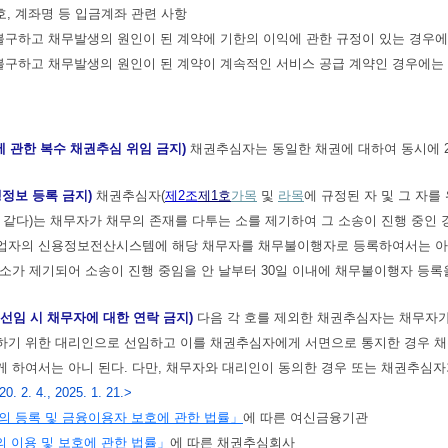
호, 계좌명 등 입금계좌 관련 사항
불구하고 채무발생의 원인이 된 계약에 기한의 이익에 관한 규정이 있는 경우에
불구하고 채무발생의 원인이 된 계약이 계속적인 서비스 공급 계약인 경우에는
에 관한 복수 채권추심 위임 금지)
채권추심자는 동일한 채권에 대하여 동시에 
정보 등록 금지)
채권추심자(
제2조
제1호
가목
및
라목
에 규정된 자 및 그 자를
 같다)는 채무자가 채무의 존재를 다투는 소를 제기하여 그 소송이 진행 중인
업자의 신용정보전산시스템에 해당 채무자를 채무불이행자로 등록하여서는 아니
소가 제기되어 소송이 진행 중임을 안 날부터 30일 이내에 채무불이행자 등록
 선임 시 채무자에 대한 연락 금지)
다음 각 호를 제외한 채권추심자는 채무자
하기 위한 대리인으로 선임하고 이를 채권추심자에게 서면으로 통지한 경우 
 하여서는 아니 된다. 다만, 채무자와 대리인이 동의한 경우 또는 채권추심자
. 2. 4., 2025. 1. 21.>
의 등록 및 금융이용자 보호에 관한 법률」
에 따른 여신금융기관
 이용 및 보호에 관한 법률」
에 따른 채권추심회사