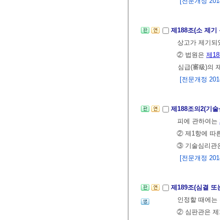
[전문개정 2014.
제188조(소 제기
상고가 제기되
② 법원은
제1
심급(審級)의 
[전문개정 2014.
제188조의2(기
피에 관하여는
② 제1항에 따
③ 기술심리관은
[전문개정 2014.
제189조(심결 또
인정할 때에는 
② 심판관은 제