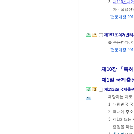
3.
제110조
제2
자ㆍ실용신
[전문개정 2014.
제191조의2(변
를 준용한다. 이
[전문개정 2014.
제10장 「특허
제1절 국제출
제192조(국제출원
해당하는 자로
1. 대한민국 
2. 국내에 주
3. 제1호 또
출원을 하는