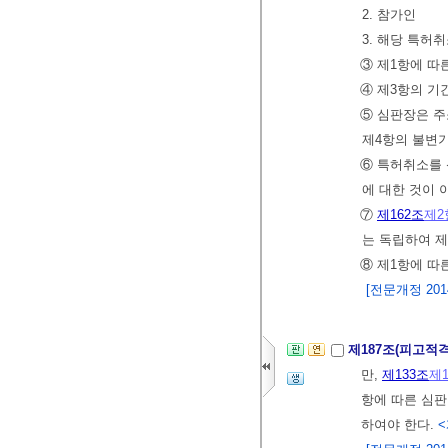
2. 참가인
3. 해당 특허
③ 제1항에 따
④ 제3항의 기
⑤ 심판장은 주
제4항의 불변기
⑥ 특허취소를 
에 대한 것이 
⑦
제162조
제2
는 독립하여 제
⑧ 제1항에 따
[전문개정 2014.
제187조(피고적
만,
제133조
제
항에 따른 심판
하여야 한다.
<