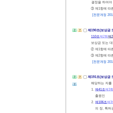
결정을 하여야 
③ 제1항에 따
[전문개정 2014.
제190조(보상금
110조
제2항
제
보상금 또는 대
② 제1항에 따
③ 제2항에 따
[전문개정 2014.
제191조(보상금
해당하는 자를 
1.
제41조
제3
출원인
2.
제106조
제3
의 장, 특