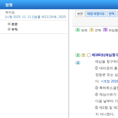
[전문개정 2014.
법령
특허법
본문
제정·개정이유
연혁
[시행 2025. 11. 11.] [법률 제21134호, 2025. 11. 11., 타법개정]
제179조(제3자
본문
로 심결을 하게
부칙
판례
연혁
위임행
② 제1항의 재
[전문개정 2014.
제180조(재심청
재심을 청구하
② 대리권의 흠
정등본 또는 심
다.
<개정 2016.
③ 특허취소결정
④ 재심사유가 
다음 날부터 
⑤ 제1항 및 
지 아니한다.