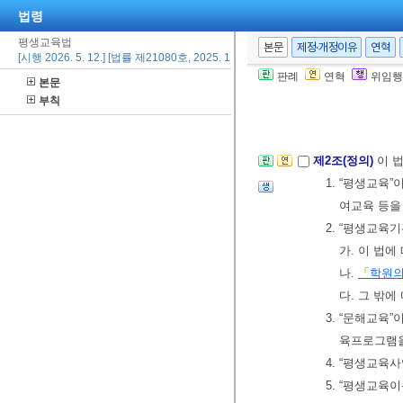
법령
평생교육법
본문
제정·개정이유
연혁
[시행 2026. 5. 12.] [법률 제21080호, 2025. 11. 11., 일부개정]
제1장 총칙
판례
연혁
위임행
본문
제1조(목적)
이 
부칙
고, 모든 국민
제2조(정의)
이 
1. “평생교육
여교육 등을
2. “평생교육
가. 이 법
나.
「학원의
다. 그 밖
3. “문해교
육프로그램을
4. “평생교
5. “평생교육