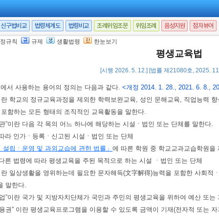
신구법비교
법령체계도
법령비교
조례위임조문
위임조례
음성지원
점자뷰어
정규칙
규제
생활법령
한눈보기
법은 「헌법」과
「교육기본법」
에 규정된 평생교육의 진흥에 대한 국가 및 지
평생교육법
이 평생에 걸쳐 학습하고 교육받을 수 있는 권리를 보장함으로써 모든 국민의 
[시행 2026. 5. 12.] [법률 제21080호, 2025. 1
법에서 사용하는 용어의 정의는 다음과 같다.
<개정 2014. 1. 28., 2021. 6. 8., 20
”이란 학교의 정규교육과정을 제외한 학력보완교육, 성인 문해교육, 직업능력 
 포함하는 모든 형태의 조직적인 교육활동을 말한다.
기관”이란 다음 각 목의 어느 하나에 해당하는 시설ㆍ법인 또는 단체를 말한다.
에 따라 인가ㆍ등록ㆍ신고된 시설ㆍ법인 또는 단체
 설립ㆍ운영 및 과외교습에 관한 법률」
에 따른 학원 중 학교교과교습학원을
에 다른 법령에 따라 평생교육을 주된 목적으로 하는 시설 ㆍ법인 또는 단체
육”이란 일상생활을 영위하는데 필요한 문자해득(文字解得)능력을 포함한 사회적
 말한다.
육사업”이란 국가 및 지방자치단체가 국민과 주민의 평생교육을 위하여 예산 또
이용권” 이란 평생교육프로그램을 이용할 수 있도록 금액이 기재(전자적 또는 자