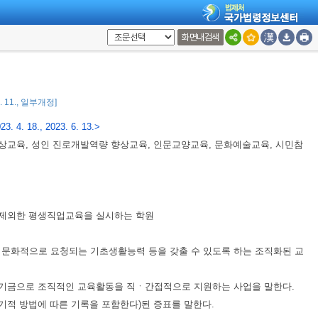
교육부
(
평생학습정책과
), 044-203-6364, 6367, 6376, 6384, 6388, 6396
교육부
(
산학협력지원과
), 044-203-6261
화면내검색
방자치단체의 책임과 평생교육제도와 그 운영에 관한 기본적인 사항을 정하
삶의 질 향상 및 행복 추구에 이바지함을 목적으로 한다.
<개정 2021. 6. 8.>
1. 11., 일부개정]
23. 4. 18., 2023. 6. 13.>
향상교육, 성인 진로개발역량 향상교육, 인문교양교육, 문화예술교육, 시민참
 제외한 평생직업교육을 실시하는 학원
ㆍ문화적으로 요청되는 기초생활능력 등을 갖출 수 있도록 하는 조직화된 교
는 기금으로 조직적인 교육활동을 직ㆍ간접적으로 지원하는 사업을 말한다.
기적 방법에 따른 기록을 포함한다)된 증표를 말한다.