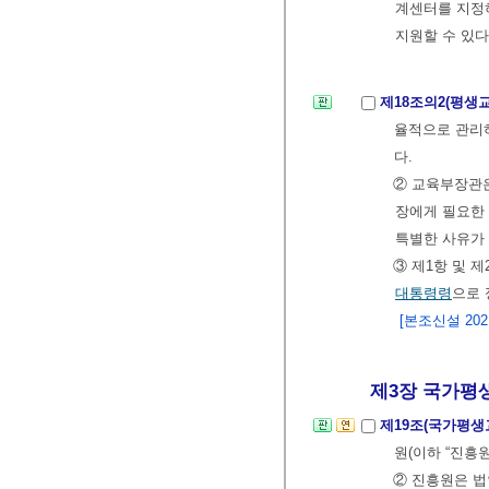
계센터를 지정하
지원할 수 있다
제18조의2(평생
율적으로 관리
다.
② 교육부장관
장에게 필요한 
특별한 사유가 
③ 제1항 및 
대통령령
으로 
[본조신설 2021.
제3장 국가평생
제19조(국가평
원(이하 “진흥
② 진흥원은 법