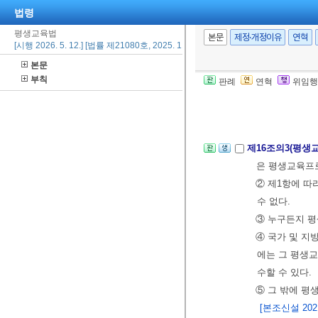
법령
④ 국가 및 지
평생교육법
보장정보시스템
본문
제정·개정이유
연혁
[시행 2026. 5. 12.] [법률 제21080호, 2025. 11. 11., 일부개정]
⑤ 지방자치단
본문
수행을 위하여
부칙
판례
연혁
위임행
⑥ 그 밖에 
[본조신설 2021.
제16조의3(평생
은 평생교육프
② 제1항에 
수 없다.
③ 누구든지 
④ 국가 및 
에는 그 평생
수할 수 있다.
⑤ 그 밖에 평
[본조신설 2021.