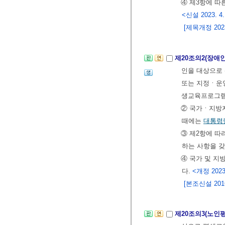
④ 제3항에 
<신설 2023. 4.
[제목개정 2023.
제20조의2(장애
인을 대상으로
또는 지정ㆍ운영
생교육프로그램
② 국가ㆍ지방
때에는
대통령
③ 제2항에 따
하는 사항을 
④ 국가 및 지
다.
<개정 2023.
[본조신설 2016.
제20조의3(노인